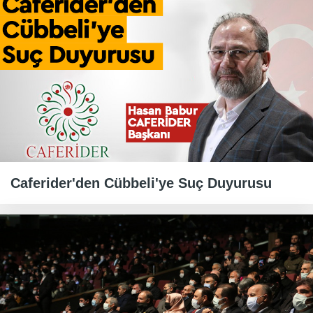
Caferider'den Cübbeli'ye Suç Duyurusu