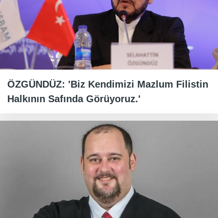
ÖZGÜNDÜZ: 'Biz Kendimizi Mazlum Filistin
Halkının Safında Görüyoruz.'