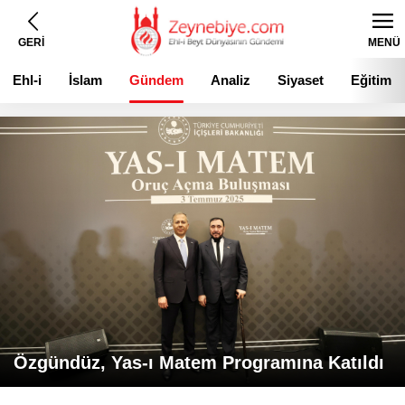
GERİ
MENÜ
Ehl-i
İslam
Gündem
Analiz
Siyaset
Eğitim
Beyt
Özgündüz, Yas-ı Matem Programına Katıldı