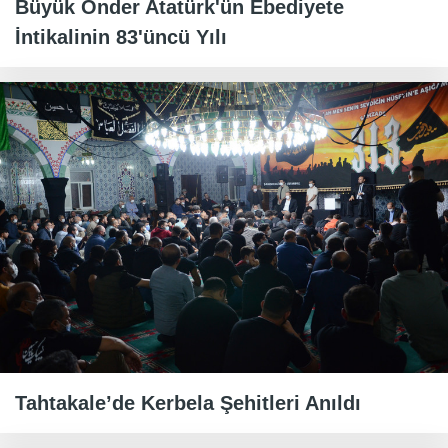
Büyük Önder Atatürk'ün Ebediyete
İntikalinin 83'üncü Yılı
Tahtakale’de Kerbela Şehitleri Anıldı