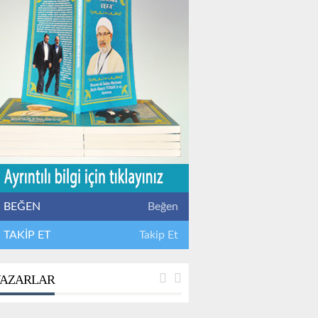
BEĞEN
Beğen
TAKİP ET
Takip Et
AZARLAR