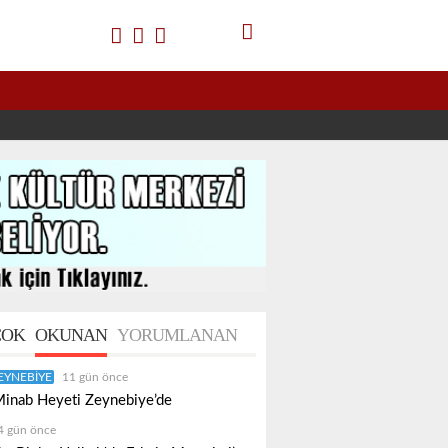
OK
OKUNAN
YORUMLANAN
EYNEBIYE
11 gün önce
inab Heyeti Zeynebiye’de
4 gün önce