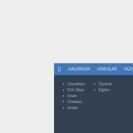
GALERILER
VIDEOLAR
YAZ
Zeynebiye
Siyaset
Ehl-i Beyt
Eğitim
İslam
Gündem
Analiz