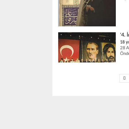
'4. 
18 yı
28 A
Önde