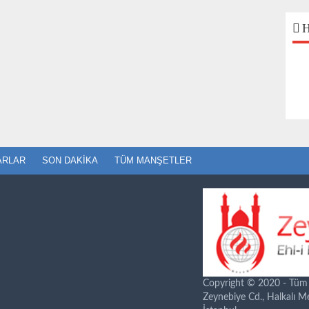
H
ARLAR
SON DAKIKA
TÜM MANŞETLER
Copyright © 2020 - Tüm ha
Zeynebiye Cd., Halkalı 