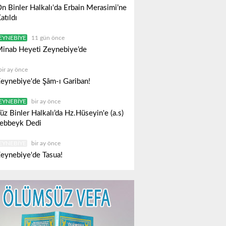
n Binler Halkalı'da Erbain Merasimi’ne
atıldı
EYNEBIYE
11 gün önce
inab Heyeti Zeynebiye’de
bir ay önce
eynebiye'de Şâm-ı Gariban!
EYNEBIYE
bir ay önce
üz Binler Halkalı’da Hz.Hüseyin'e (a.s)
ebbeyk Dedi
EYNEBIYE
bir ay önce
eynebiye'de Tasua!