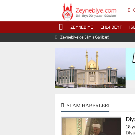
G
ZEYNEBIYE
EHL-I BEYT
İS
Zeynebiye'de Şâm-ı Gariban!
İSLAM HABERLERI
Diy
18 yı
Diya