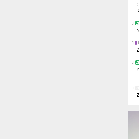
O
K
Z
M
Z
Z
Y
L
Z
Z