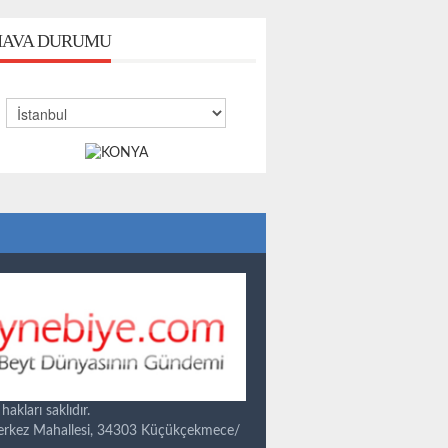
AVA DURUMU
kları saklıdır.
Merkez Mahallesi, 34303 Küçükçekmece/