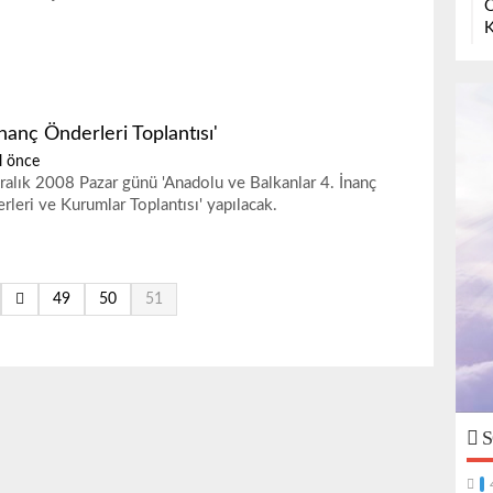
O
K
İnanç Önderleri Toplantısı'
l önce
ralık 2008 Pazar günü 'Anadolu ve Balkanlar 4. İnanç
rleri ve Kurumlar Toplantısı' yapılacak.
49
50
51
S