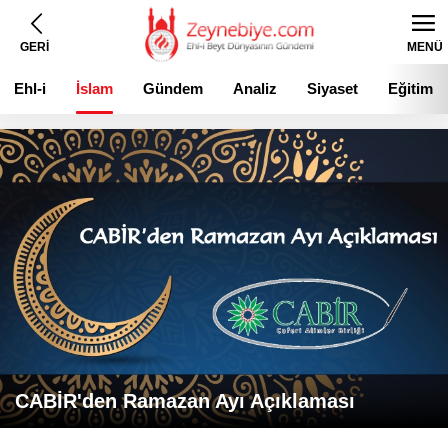
GERİ
MENÜ
Ehl-i
İslam
Gündem
Analiz
Siyaset
Eğitim
Beyt
CABİR'den Ramazan Ayı Açıklaması