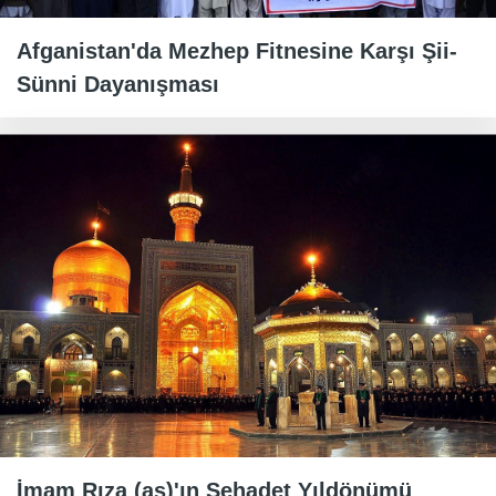
Afganistan'da Mezhep Fitnesine Karşı Şii-
Sünni Dayanışması
İmam Rıza (as)'ın Şehadet Yıldönümü