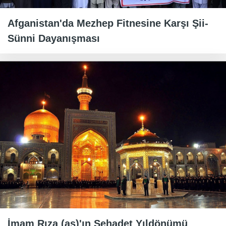
Afganistan'da Mezhep Fitnesine Karşı Şii-
Sünni Dayanışması
İmam Rıza (as)'ın Şehadet Yıldönümü