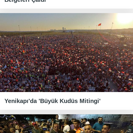
Yenikapı'da 'Büyük Kudüs Mitingi'