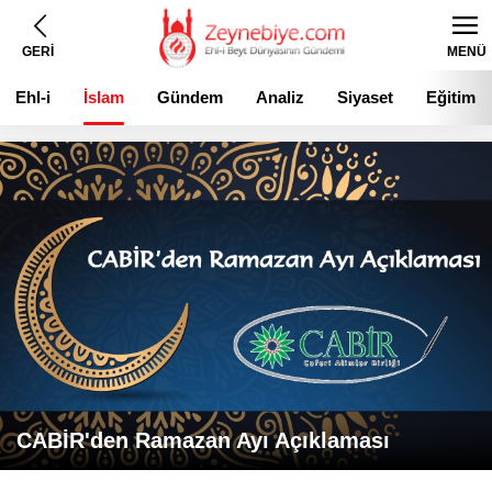
GERİ
MENÜ
Ehl-i
İslam
Gündem
Analiz
Siyaset
Eğitim
Beyt
CABİR'den Ramazan Ayı Açıklaması