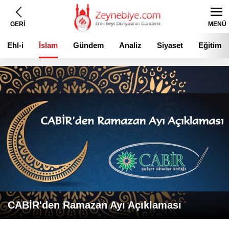
GERİ
MENÜ
Ehl-i
İslam
Gündem
Analiz
Siyaset
Eğitim
Beyt
CABİR'den Ramazan Ayı Açıklaması