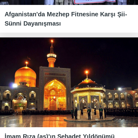
Afganistan'da Mezhep Fitnesine Karşı Şii-
Sünni Dayanışması
İmam Rıza (as)'ın Şehadet Yıldönümü