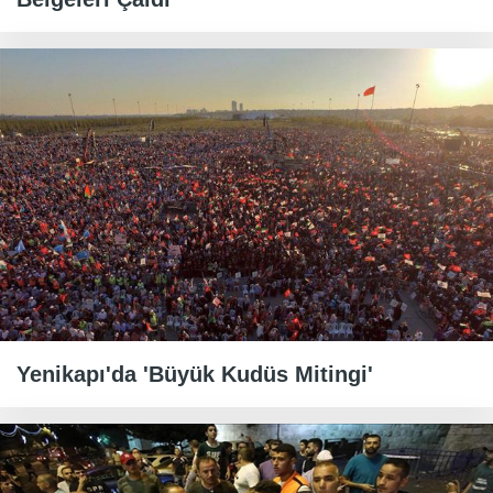
Yenikapı'da 'Büyük Kudüs Mitingi'