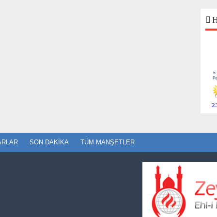
H
ARLAR
SON DAKIKA
TÜM MANŞETLER