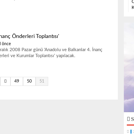
O
K
İnanç Önderleri Toplantısı'
l önce
ralık 2008 Pazar günü 'Anadolu ve Balkanlar 4. İnanç
rleri ve Kurumlar Toplantısı' yapılacak.
49
50
51
S