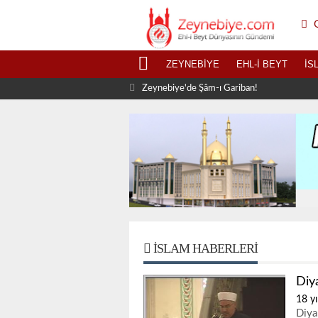
G
ZEYNEBIYE
EHL-I BEYT
İS
Zeynebiye'de Şâm-ı Gariban!
İSLAM HABERLERI
Diy
18 yı
Diya