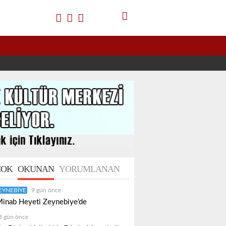
OK
OKUNAN
YORUMLANAN
EYNEBIYE
9 gün önce
inab Heyeti Zeynebiye’de
3 gün önce