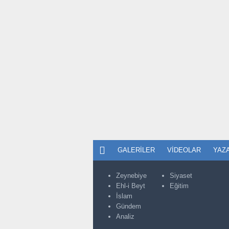
GALERILER
VIDEOLAR
YAZ
Zeynebiye
Siyaset
Ehl-i Beyt
Eğitim
İslam
Gündem
Analiz