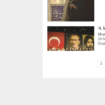
'4. 
18 yı
28 A
Önde