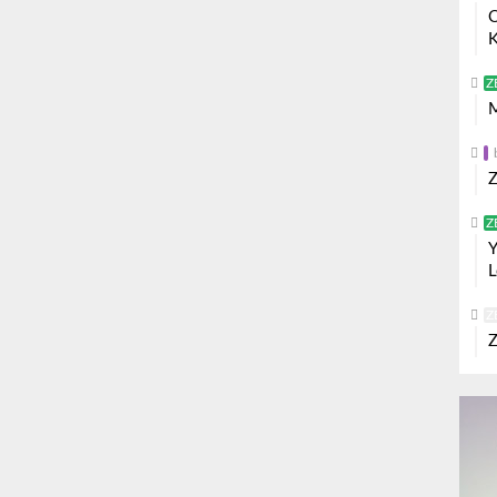
O
K
Z
M
Z
Z
Y
L
Z
Z