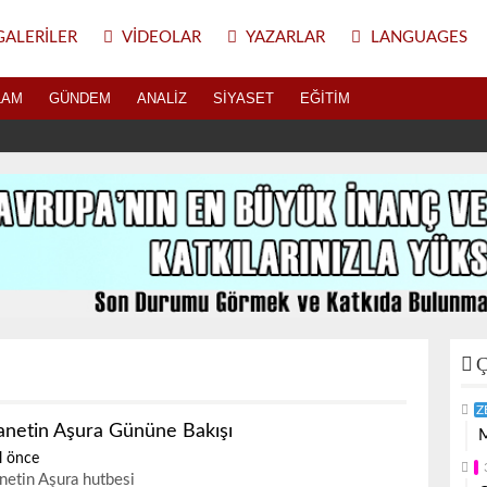
ALERILER
VIDEOLAR
YAZARLAR
LANGUAGES
LAM
GÜNDEM
ANALIZ
SIYASET
EĞITIM
Ç
Z
anetin Aşura Gününe Bakışı
M
l önce
netin Aşura hutbesi