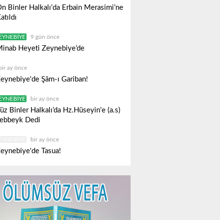
n Binler Halkalı'da Erbain Merasimi’ne
atıldı
EYNEBIYE
9 gün önce
inab Heyeti Zeynebiye’de
bir ay önce
eynebiye'de Şâm-ı Gariban!
EYNEBIYE
bir ay önce
üz Binler Halkalı’da Hz.Hüseyin'e (a.s)
ebbeyk Dedi
EYNEBIYE
bir ay önce
eynebiye'de Tasua!