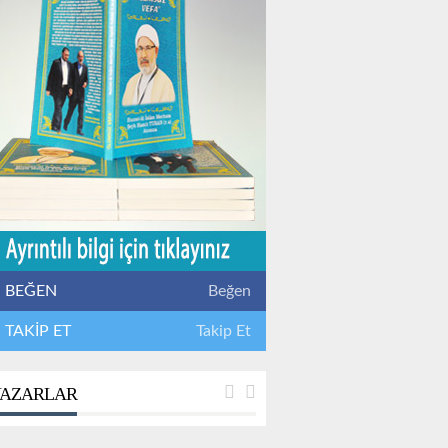
BEĞEN
Beğen
TAKİP ET
Takip Et
AZARLAR