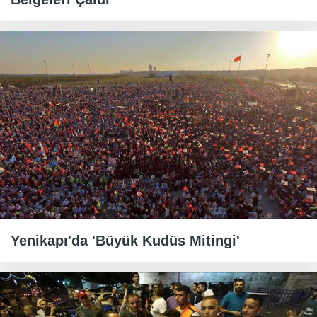
Yenikapı'da 'Büyük Kudüs Mitingi'