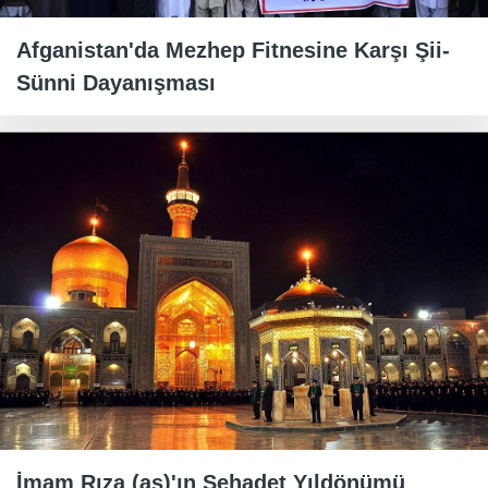
Afganistan'da Mezhep Fitnesine Karşı Şii-
Sünni Dayanışması
İmam Rıza (as)'ın Şehadet Yıldönümü