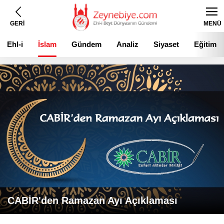
GERİ
MENÜ
Ehl-i
İslam
Gündem
Analiz
Siyaset
Eğitim
Beyt
CABİR'den Ramazan Ayı Açıklaması