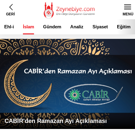
GERİ
MENÜ
Ehl-i
İslam
Gündem
Analiz
Siyaset
Eğitim
Beyt
CABİR'den Ramazan Ayı Açıklaması