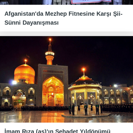
Afganistan'da Mezhep Fitnesine Karşı Şii-
Sünni Dayanışması
İmam Rıza (as)'ın Şehadet Yıldönümü