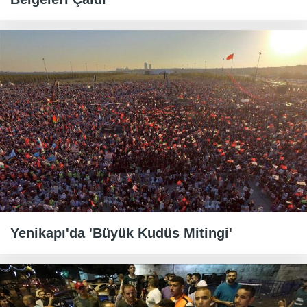
Yenikapı'da 'Büyük Kudüs Mitingi'