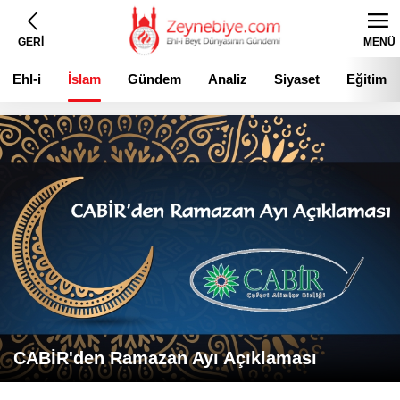
GERİ
MENÜ
Ehl-i
İslam
Gündem
Analiz
Siyaset
Eğitim
Beyt
CABİR'den Ramazan Ayı Açıklaması