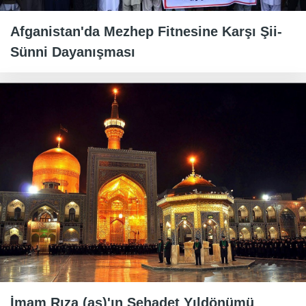
Afganistan'da Mezhep Fitnesine Karşı Şii-
Sünni Dayanışması
İmam Rıza (as)'ın Şehadet Yıldönümü