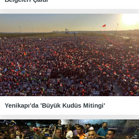
Yenikapı'da 'Büyük Kudüs Mitingi'