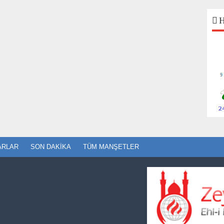
H
ARLAR
SON DAKIKA
TÜM MANŞETLER