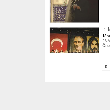
'4. 
18 yı
28 A
Önde