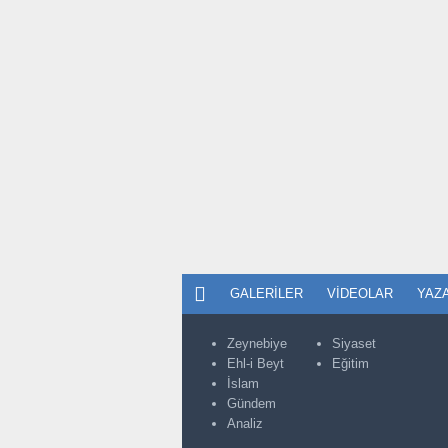
GALERILER
VIDEOLAR
YAZ
Zeynebiye
Siyaset
Ehl-i Beyt
Eğitim
İslam
Gündem
Analiz