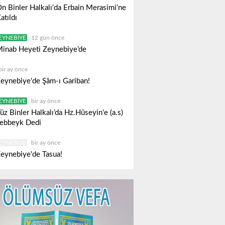
n Binler Halkalı'da Erbain Merasimi’ne
atıldı
EYNEBIYE
12 gün önce
inab Heyeti Zeynebiye’de
bir ay önce
eynebiye'de Şâm-ı Gariban!
EYNEBIYE
bir ay önce
üz Binler Halkalı’da Hz.Hüseyin'e (a.s)
ebbeyk Dedi
EYNEBIYE
bir ay önce
eynebiye'de Tasua!