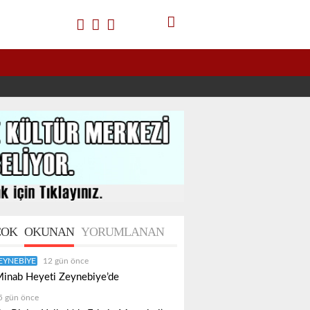
OK
OKUNAN
YORUMLANAN
EYNEBIYE
12 gün önce
inab Heyeti Zeynebiye’de
5 gün önce