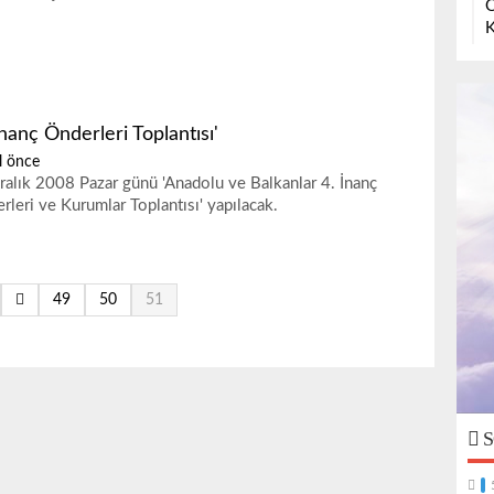
O
K
İnanç Önderleri Toplantısı'
l önce
ralık 2008 Pazar günü 'Anadolu ve Balkanlar 4. İnanç
rleri ve Kurumlar Toplantısı' yapılacak.
49
50
51
S