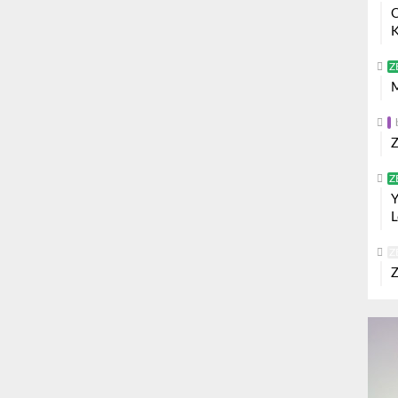
O
K
Z
M
Z
Z
Y
L
Z
Z