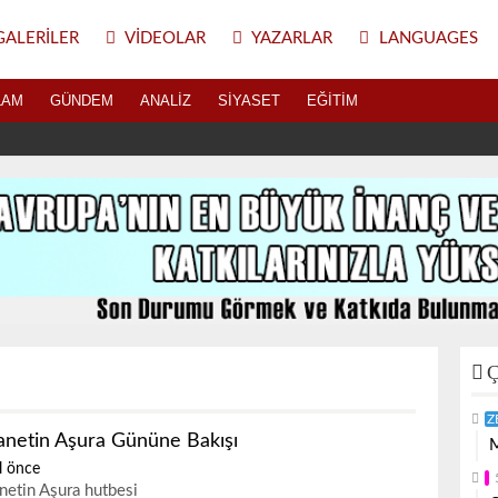
ALERILER
VIDEOLAR
YAZARLAR
LANGUAGES
LAM
GÜNDEM
ANALIZ
SIYASET
EĞITIM
Ç
Z
anetin Aşura Gününe Bakışı
M
l önce
netin Aşura hutbesi