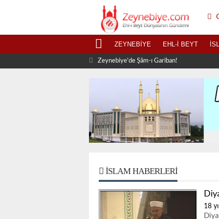
G
ZEYNEBIYE
EHL-I BEYT
İS
Zeynebiye'de Şâm-ı Gariban!
İSLAM HABERLERI
Diy
18 yı
Diya