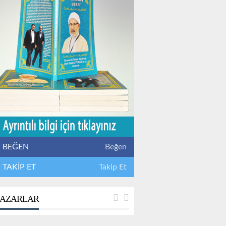
BEĞEN
Beğen
TAKİP ET
Takip Et
AZARLAR