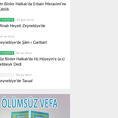
n Binler Halkalı'da Erbain Merasimi’ne
atıldı
EYNEBIYE
12 gün önce
inab Heyeti Zeynebiye’de
bir ay önce
eynebiye'de Şâm-ı Gariban!
EYNEBIYE
bir ay önce
üz Binler Halkalı’da Hz.Hüseyin'e (a.s)
ebbeyk Dedi
EYNEBIYE
bir ay önce
eynebiye'de Tasua!