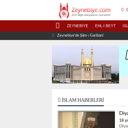
G
ZEYNEBIYE
EHL-I BEYT
İS
Zeynebiye'de Şâm-ı Gariban!
İSLAM HABERLERI
Diy
18 yı
Diya