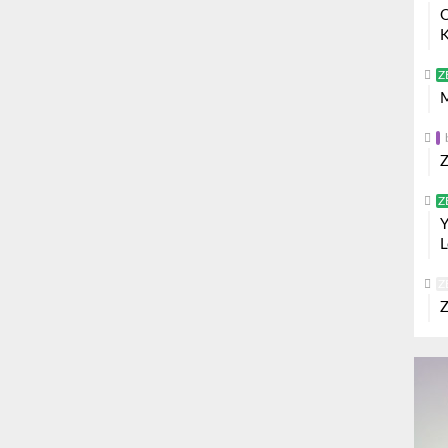
O
K
Z
M
Z
Z
Y
L
Z
Z