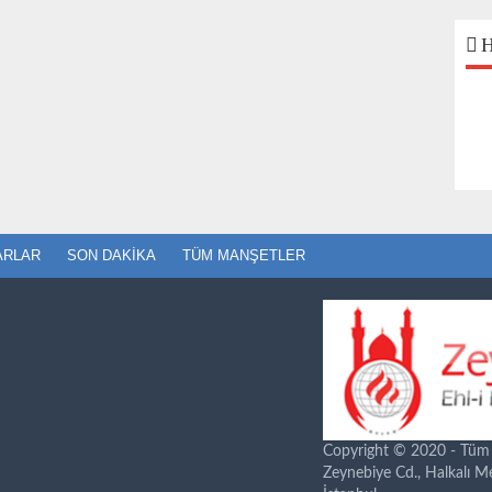
H
ARLAR
SON DAKIKA
TÜM MANŞETLER
Copyright © 2020 - Tüm ha
Zeynebiye Cd., Halkalı 