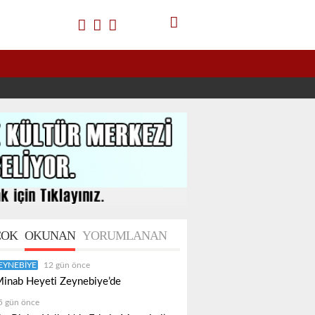
OK
OKUNAN
YORUMLANAN
EYNEBIYE
12 gün önce
inab Heyeti Zeynebiye’de
5 gün önce