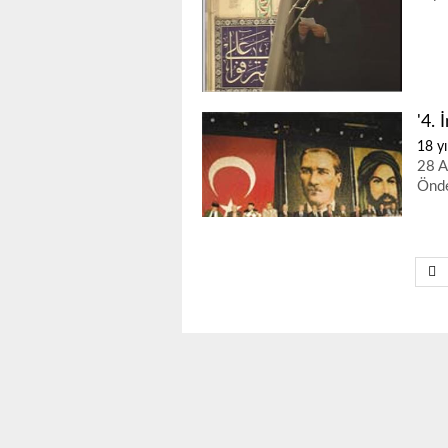
'4. 
18 yı
28 A
Önde