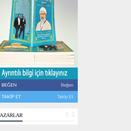
BEĞEN
Beğen
TAKİP ET
Takip Et
AZARLAR