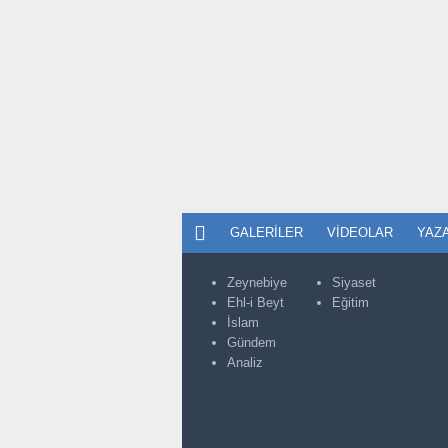
GALERILER
VIDEOLAR
YAZ
Zeynebiye
Siyaset
Ehl-i Beyt
Eğitim
İslam
Gündem
Analiz