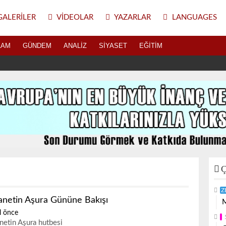
ALERILER
VIDEOLAR
YAZARLAR
LANGUAGES
LAM
GÜNDEM
ANALIZ
SIYASET
EĞITIM
Ç
Z
anetin Aşura Gününe Bakışı
M
l önce
netin Aşura hutbesi