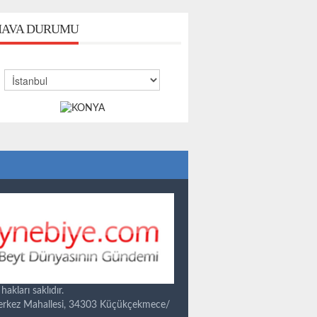
AVA DURUMU
kları saklıdır.
Merkez Mahallesi, 34303 Küçükçekmece/