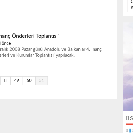
O
K
İnanç Önderleri Toplantısı'
l önce
ralık 2008 Pazar günü 'Anadolu ve Balkanlar 4. İnanç
rleri ve Kurumlar Toplantısı' yapılacak.
49
50
51
S