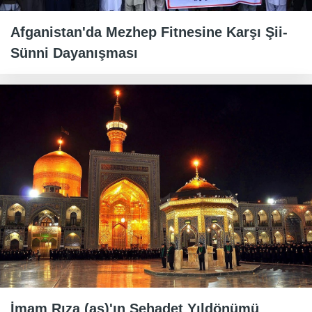
Afganistan'da Mezhep Fitnesine Karşı Şii-
Sünni Dayanışması
İmam Rıza (as)'ın Şehadet Yıldönümü