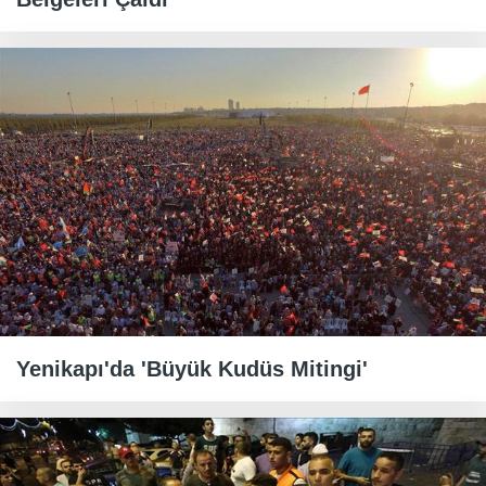
Yenikapı'da 'Büyük Kudüs Mitingi'