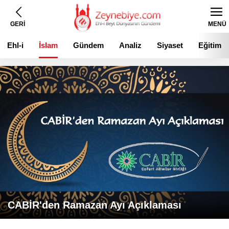
GERİ
MENÜ
Ehl-i
İslam
Gündem
Analiz
Siyaset
Eğitim
Beyt
CABİR'den Ramazan Ayı Açıklaması