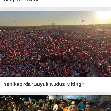
Yenikapı'da 'Büyük Kudüs Mitingi'