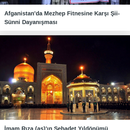
Afganistan'da Mezhep Fitnesine Karşı Şii-
Sünni Dayanışması
İmam Rıza (as)'ın Şehadet Yıldönümü