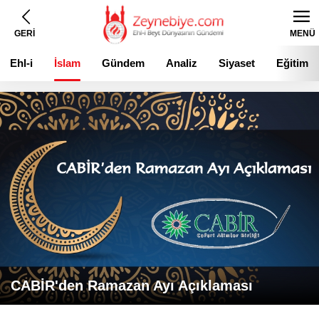
GERİ
MENÜ
Ehl-i
İslam
Gündem
Analiz
Siyaset
Eğitim
Beyt
CABİR'den Ramazan Ayı Açıklaması