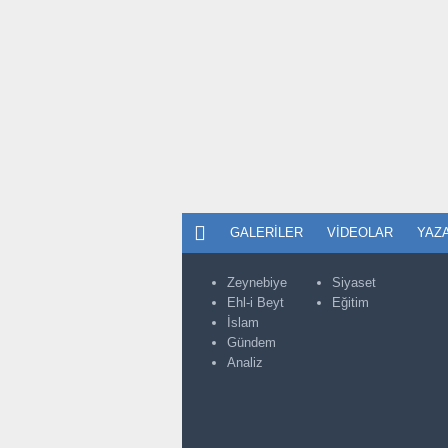
GALERILER
VIDEOLAR
YAZ
Zeynebiye
Siyaset
Ehl-i Beyt
Eğitim
İslam
Gündem
Analiz