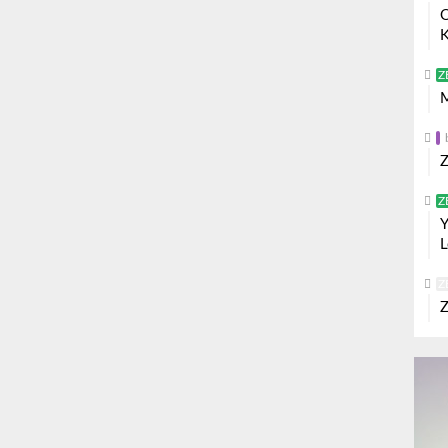
O
K
Z
M
Z
Z
Y
L
Z
Z