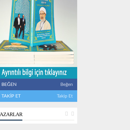
BEĞEN
Beğen
TAKİP ET
Takip Et
AZARLAR