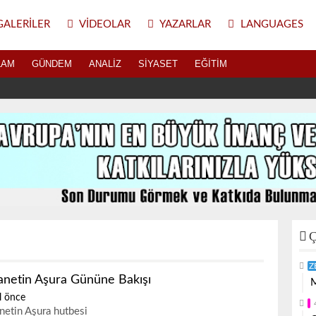
ALERILER
VIDEOLAR
YAZARLAR
LANGUAGES
LAM
GÜNDEM
ANALIZ
SIYASET
EĞITIM
Ç
Z
anetin Aşura Gününe Bakışı
M
l önce
netin Aşura hutbesi