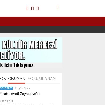
OK
OKUNAN
YORUMLANAN
EYNEBIYE
11 gün önce
inab Heyeti Zeynebiye’de
4 gün önce