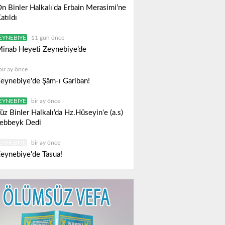
n Binler Halkalı'da Erbain Merasimi’ne
atıldı
EYNEBIYE
11 gün önce
inab Heyeti Zeynebiye’de
bir ay önce
eynebiye'de Şâm-ı Gariban!
EYNEBIYE
bir ay önce
üz Binler Halkalı’da Hz.Hüseyin'e (a.s)
ebbeyk Dedi
EYNEBIYE
bir ay önce
eynebiye'de Tasua!