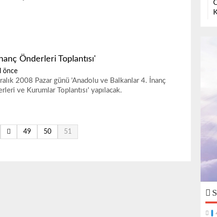
O
K
İnanç Önderleri Toplantısı'
l önce
ralık 2008 Pazar günü 'Anadolu ve Balkanlar 4. İnanç
rleri ve Kurumlar Toplantısı' yapılacak.
49
50
51
S