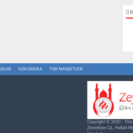
H
ARLAR
SON DAKIKA
TÜM MANŞETLER
Copyright © 2020 - Tüm ha
Zeynebiye Cd., Halkalı 