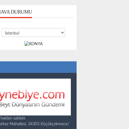
AVA DURUMU
kları saklıdır.
Merkez Mahallesi, 34303 Küçükçekmece/