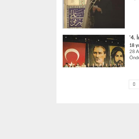
'4. 
18 yı
28 A
Önde