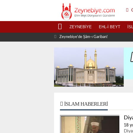
G
ZEYNEBIYE
EHL-I BEYT
İS
Zeynebiye'de Şâm-ı Gariban!
İSLAM HABERLERI
Diy
18 yı
Diya