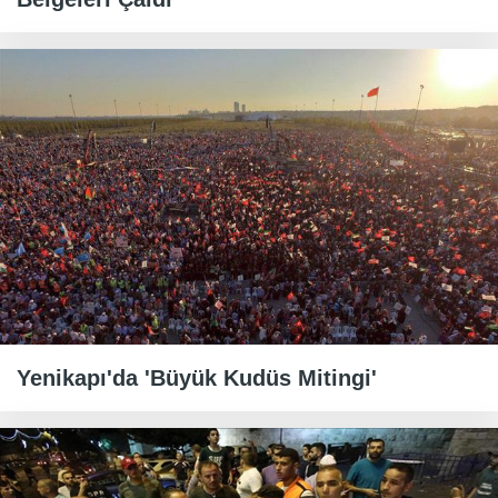
Yenikapı'da 'Büyük Kudüs Mitingi'