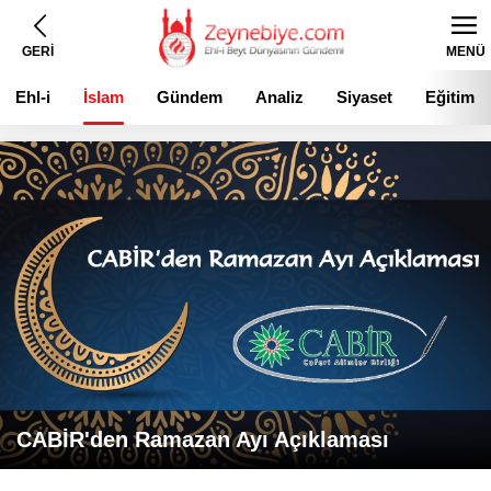
GERİ
MENÜ
Ehl-i
İslam
Gündem
Analiz
Siyaset
Eğitim
Beyt
CABİR'den Ramazan Ayı Açıklaması