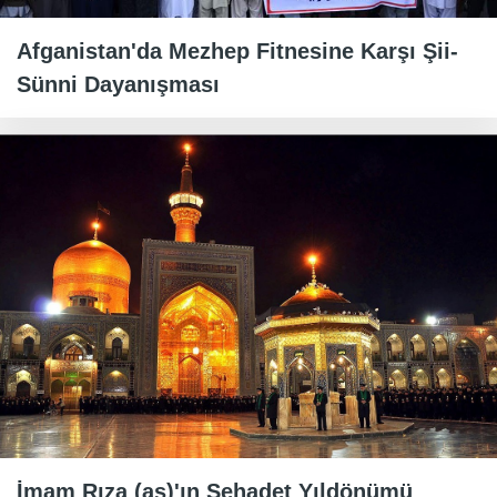
Afganistan'da Mezhep Fitnesine Karşı Şii-
Sünni Dayanışması
İmam Rıza (as)'ın Şehadet Yıldönümü