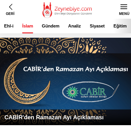
GERİ
MENÜ
Ehl-i
İslam
Gündem
Analiz
Siyaset
Eğitim
Beyt
CABİR'den Ramazan Ayı Açıklaması