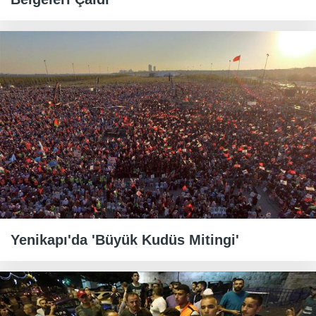
Yenikapı'da 'Büyük Kudüs Mitingi'