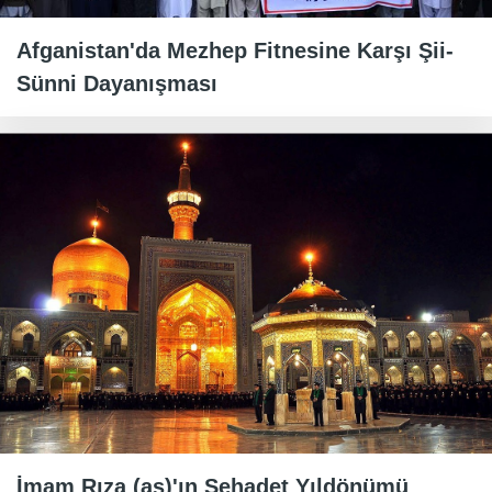
Afganistan'da Mezhep Fitnesine Karşı Şii-
Sünni Dayanışması
İmam Rıza (as)'ın Şehadet Yıldönümü