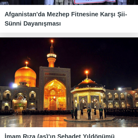
Afganistan'da Mezhep Fitnesine Karşı Şii-
Sünni Dayanışması
İmam Rıza (as)'ın Şehadet Yıldönümü