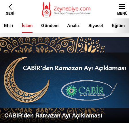
GERİ
MENÜ
Ehl-i
İslam
Gündem
Analiz
Siyaset
Eğitim
Beyt
CABİR'den Ramazan Ayı Açıklaması