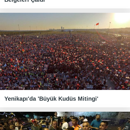
Yenikapı'da 'Büyük Kudüs Mitingi'