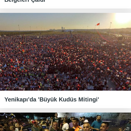
Yenikapı'da 'Büyük Kudüs Mitingi'