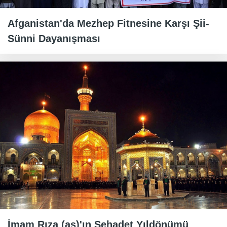
Afganistan'da Mezhep Fitnesine Karşı Şii-
Sünni Dayanışması
İmam Rıza (as)'ın Şehadet Yıldönümü