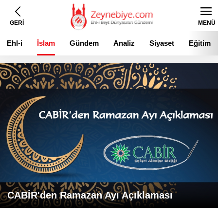
GERİ
MENÜ
Ehl-i
İslam
Gündem
Analiz
Siyaset
Eğitim
Beyt
CABİR'den Ramazan Ayı Açıklaması