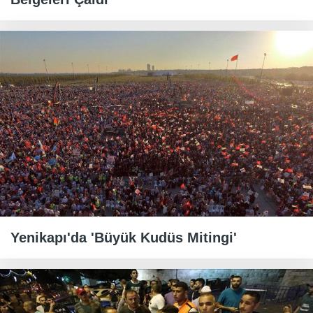
Yenikapı'da 'Büyük Kudüs Mitingi'