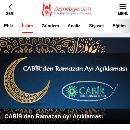
GERİ
MENÜ
Ehl-i
İslam
Gündem
Analiz
Siyaset
Eğitim
Beyt
CABİR'den Ramazan Ayı Açıklaması