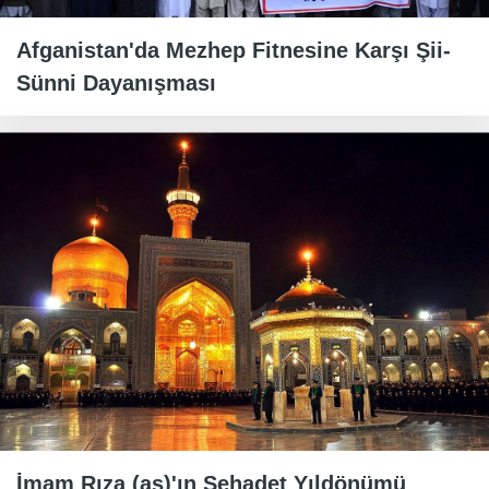
Afganistan'da Mezhep Fitnesine Karşı Şii-
Sünni Dayanışması
İmam Rıza (as)'ın Şehadet Yıldönümü