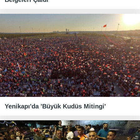
Yenikapı'da 'Büyük Kudüs Mitingi'