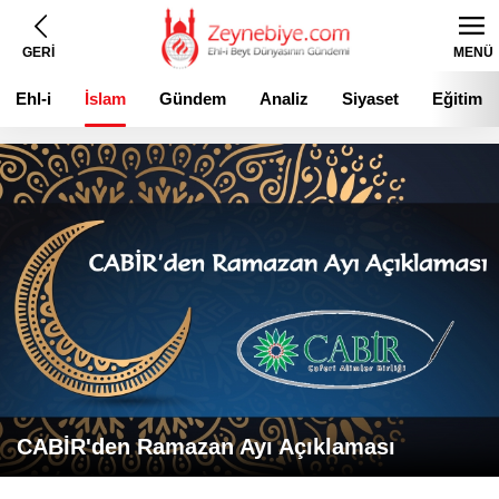
GERİ
MENÜ
Ehl-i
İslam
Gündem
Analiz
Siyaset
Eğitim
Beyt
CABİR'den Ramazan Ayı Açıklaması