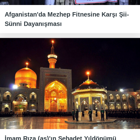
Afganistan'da Mezhep Fitnesine Karşı Şii-
Sünni Dayanışması
İmam Rıza (as)'ın Şehadet Yıldönümü