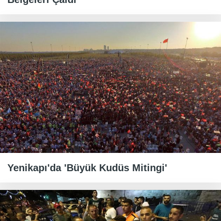
Yenikapı'da 'Büyük Kudüs Mitingi'