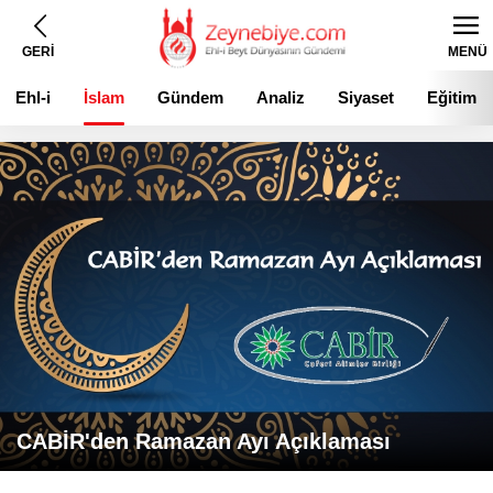
GERİ
MENÜ
Ehl-i
İslam
Gündem
Analiz
Siyaset
Eğitim
Beyt
CABİR'den Ramazan Ayı Açıklaması