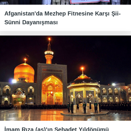
Afganistan'da Mezhep Fitnesine Karşı Şii-
Sünni Dayanışması
İmam Rıza (as)'ın Şehadet Yıldönümü