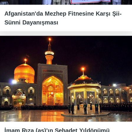
Afganistan'da Mezhep Fitnesine Karşı Şii-
Sünni Dayanışması
İmam Rıza (as)'ın Şehadet Yıldönümü