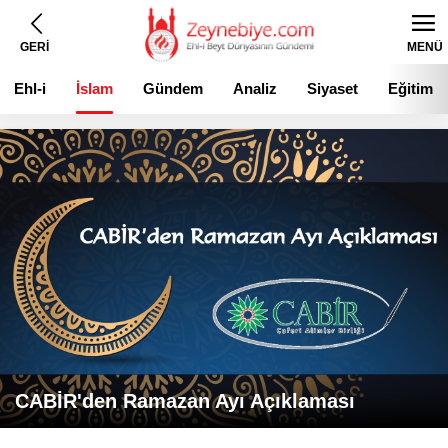
GERİ
MENÜ
Ehl-i
İslam
Gündem
Analiz
Siyaset
Eğitim
Beyt
CABİR'den Ramazan Ayı Açıklaması