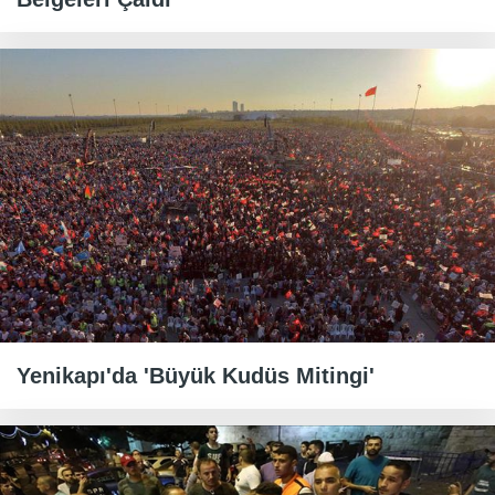
Yenikapı'da 'Büyük Kudüs Mitingi'