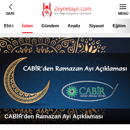
GERİ
MENÜ
Ehl-i
İslam
Gündem
Analiz
Siyaset
Eğitim
Beyt
CABİR'den Ramazan Ayı Açıklaması