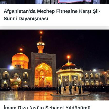
Afganistan'da Mezhep Fitnesine Karşı Şii-
Sünni Dayanışması
İmam Rıza (as)'ın Şehadet Yıldönümü