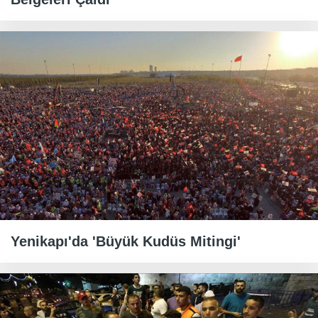
Yenikapı'da 'Büyük Kudüs Mitingi'