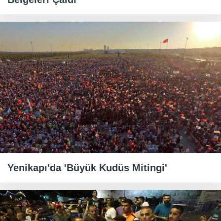
Yenikapı'da 'Büyük Kudüs Mitingi'