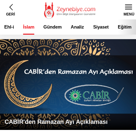
GERİ
MENÜ
Ehl-i
İslam
Gündem
Analiz
Siyaset
Eğitim
Beyt
CABİR'den Ramazan Ayı Açıklaması