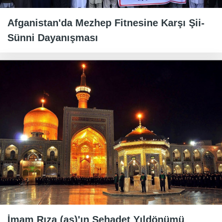
Afganistan'da Mezhep Fitnesine Karşı Şii-
Sünni Dayanışması
İmam Rıza (as)'ın Şehadet Yıldönümü