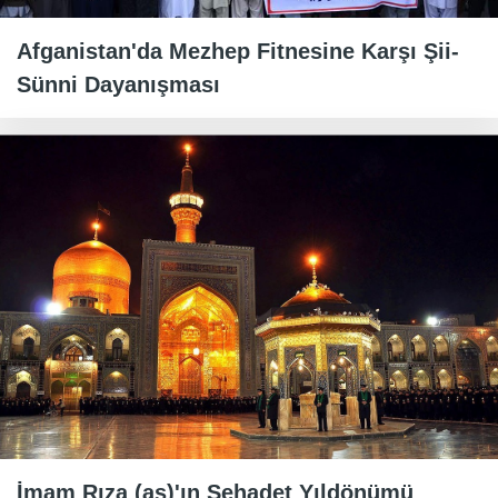
Afganistan'da Mezhep Fitnesine Karşı Şii-
Sünni Dayanışması
İmam Rıza (as)'ın Şehadet Yıldönümü