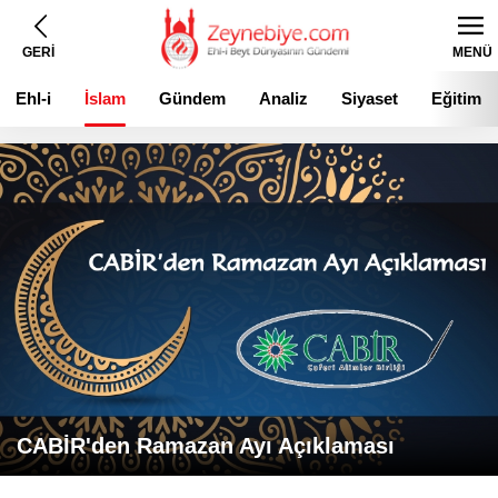
GERİ
MENÜ
Ehl-i
İslam
Gündem
Analiz
Siyaset
Eğitim
Beyt
CABİR'den Ramazan Ayı Açıklaması