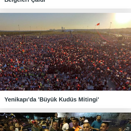
Yenikapı'da 'Büyük Kudüs Mitingi'