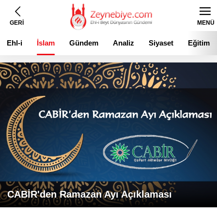
GERİ
MENÜ
Ehl-i
İslam
Gündem
Analiz
Siyaset
Eğitim
Beyt
CABİR'den Ramazan Ayı Açıklaması