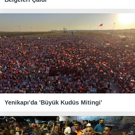
Yenikapı'da 'Büyük Kudüs Mitingi'