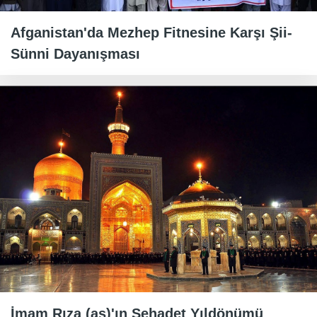
Afganistan'da Mezhep Fitnesine Karşı Şii-
Sünni Dayanışması
İmam Rıza (as)'ın Şehadet Yıldönümü