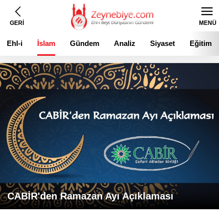
GERİ
MENÜ
Ehl-i
İslam
Gündem
Analiz
Siyaset
Eğitim
Beyt
CABİR'den Ramazan Ayı Açıklaması