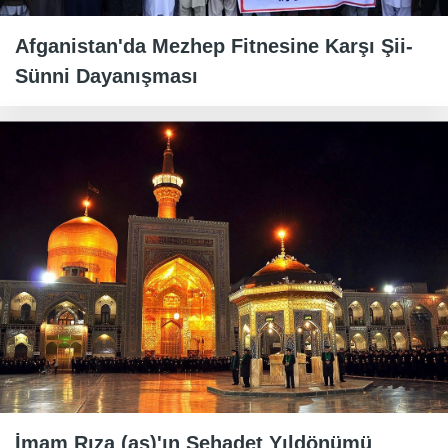
Afganistan'da Mezhep Fitnesine Karşı Şii-
Sünni Dayanışması
İmam Rıza (as)'ın Şehadet Yıldönümü