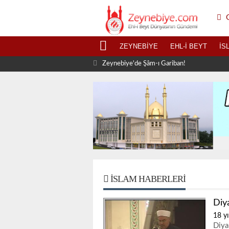
G
ZEYNEBIYE
EHL-I BEYT
İS
Zeynebiye'de Şâm-ı Gariban!
İSLAM HABERLERI
Diy
18 yı
Diya