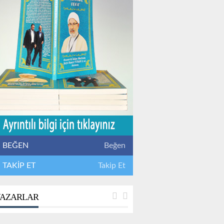
BEĞEN
Beğen
TAKİP ET
Takip Et
AZARLAR