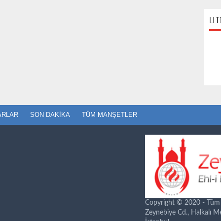
H
ARLAR
SON DAKIKA
TÜM MANŞETLER
Copyright © 2020 - Tüm ha
Zeynebiye Cd., Halkalı 