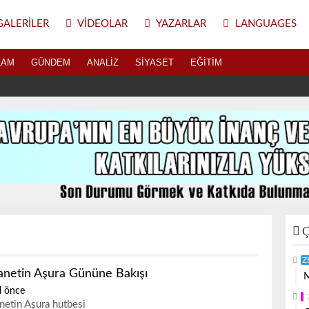
ALERILER
VIDEOLAR
YAZARLAR
LANGUAGES
LAM
GÜNDEM
ANALIZ
SIYASET
EĞITIM
Ç
Z
anetin Aşura Gününe Bakışı
M
l önce
netin Aşura hutbesi