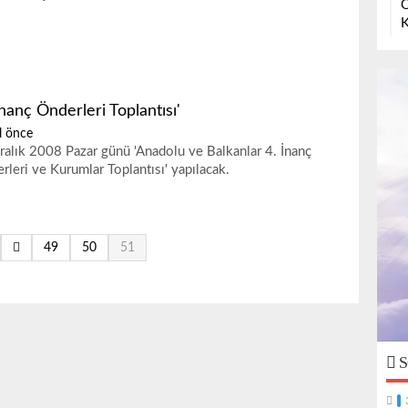
O
K
İnanç Önderleri Toplantısı'
l önce
ralık 2008 Pazar günü 'Anadolu ve Balkanlar 4. İnanç
rleri ve Kurumlar Toplantısı' yapılacak.
49
50
51
S