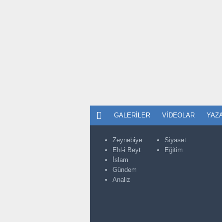
GALERILER
VIDEOLAR
YAZ
Zeynebiye
Siyaset
Ehl-i Beyt
Eğitim
İslam
Gündem
Analiz