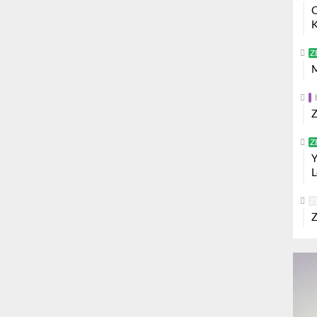
O
K
Z
M
Z
Z
Y
L
Z
Z