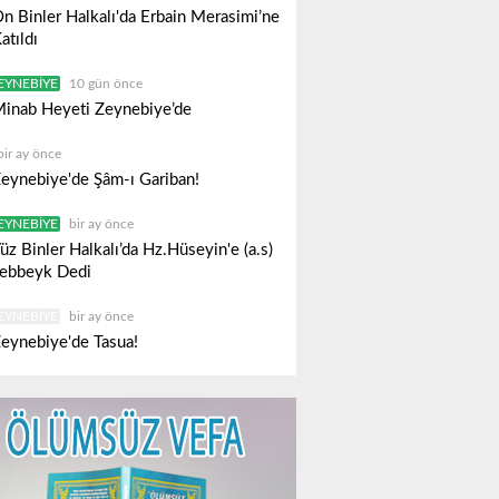
n Binler Halkalı'da Erbain Merasimi’ne
atıldı
EYNEBIYE
10 gün önce
inab Heyeti Zeynebiye’de
bir ay önce
eynebiye'de Şâm-ı Gariban!
EYNEBIYE
bir ay önce
üz Binler Halkalı’da Hz.Hüseyin'e (a.s)
ebbeyk Dedi
EYNEBIYE
bir ay önce
eynebiye'de Tasua!