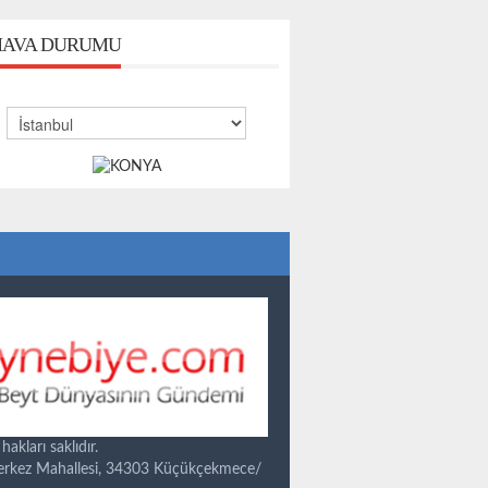
AVA DURUMU
kları saklıdır.
Merkez Mahallesi, 34303 Küçükçekmece/