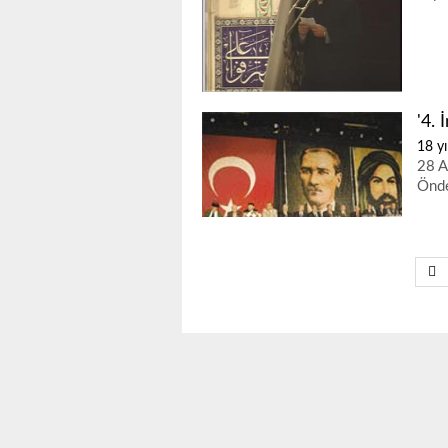
'4. 
18 yı
28 A
Önde