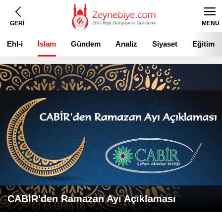
GERİ
MENÜ
Ehl-i
İslam
Gündem
Analiz
Siyaset
Eğitim
Beyt
CABİR'den Ramazan Ayı Açıklaması