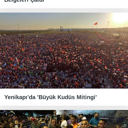
Yenikapı'da 'Büyük Kudüs Mitingi'