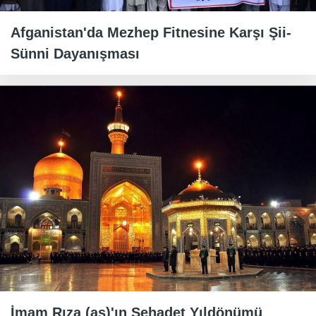
Afganistan'da Mezhep Fitnesine Karşı Şii-
Sünni Dayanışması
İmam Rıza (as)'ın Şehadet Yıldönümü