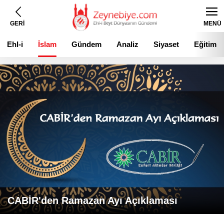
GERİ
MENÜ
Ehl-i
İslam
Gündem
Analiz
Siyaset
Eğitim
Beyt
CABİR'den Ramazan Ayı Açıklaması