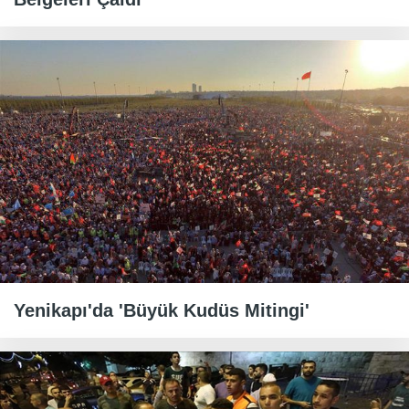
Yenikapı'da 'Büyük Kudüs Mitingi'