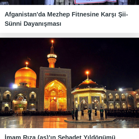
Afganistan'da Mezhep Fitnesine Karşı Şii-
Sünni Dayanışması
İmam Rıza (as)'ın Şehadet Yıldönümü