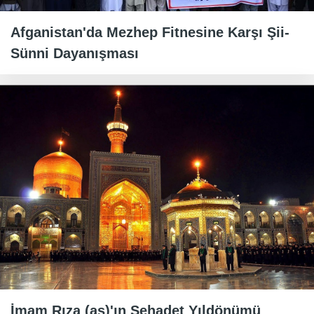
Afganistan'da Mezhep Fitnesine Karşı Şii-
Sünni Dayanışması
İmam Rıza (as)'ın Şehadet Yıldönümü