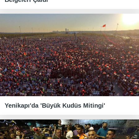
Yenikapı'da 'Büyük Kudüs Mitingi'