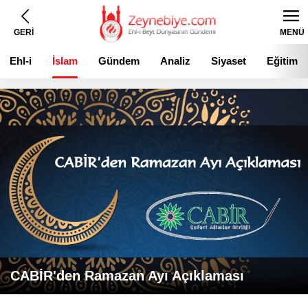
GERİ
MENÜ
Ehl-i
İslam
Gündem
Analiz
Siyaset
Eğitim
Beyt
CABİR'den Ramazan Ayı Açıklaması