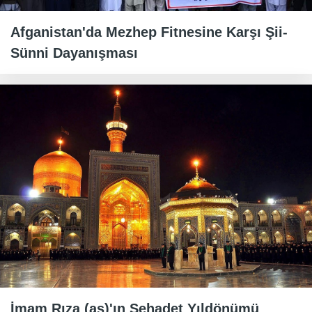
Afganistan'da Mezhep Fitnesine Karşı Şii-
Sünni Dayanışması
İmam Rıza (as)'ın Şehadet Yıldönümü