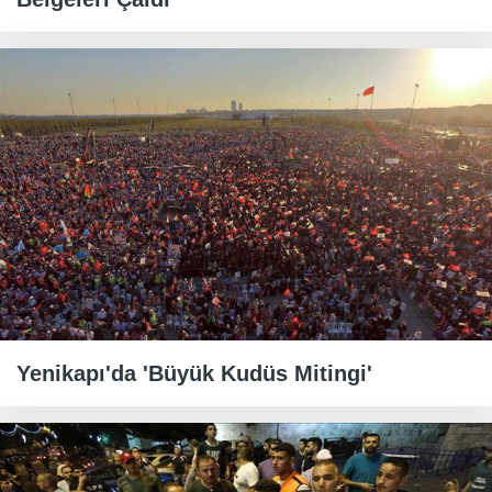
Yenikapı'da 'Büyük Kudüs Mitingi'