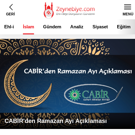
GERİ
MENÜ
Ehl-i
İslam
Gündem
Analiz
Siyaset
Eğitim
Beyt
CABİR'den Ramazan Ayı Açıklaması