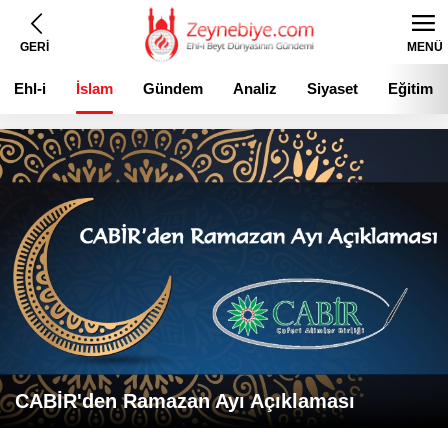
GERİ
MENÜ
Ehl-i
İslam
Gündem
Analiz
Siyaset
Eğitim
Beyt
CABİR'den Ramazan Ayı Açıklaması