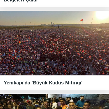
Yenikapı'da 'Büyük Kudüs Mitingi'