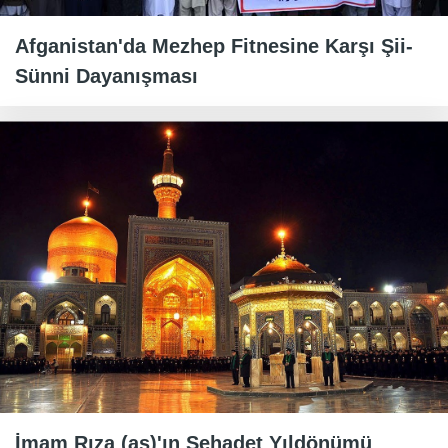
Afganistan'da Mezhep Fitnesine Karşı Şii-
Sünni Dayanışması
İmam Rıza (as)'ın Şehadet Yıldönümü