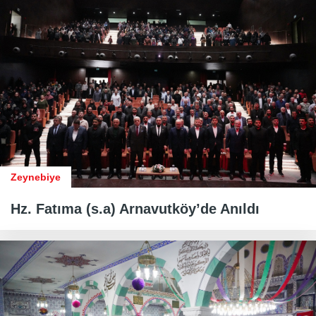
Zeynebiye
Hz. Fatıma (s.a) Arnavutköy’de Anıldı