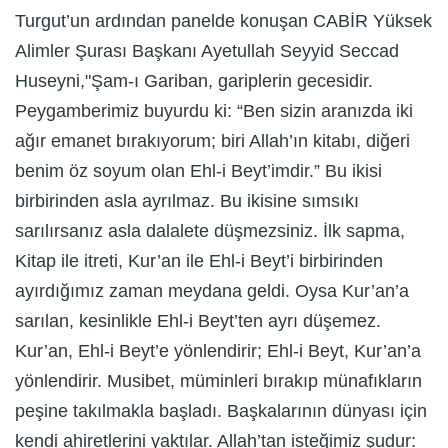
Turgut’un ardından panelde konuşan CABİR Yüksek
Alimler Şurası Başkanı Ayetullah Seyyid Seccad
Huseyni,"Şam-ı Gariban, gariplerin gecesidir.
Peygamberimiz buyurdu ki: “Ben sizin aranızda iki
ağır emanet bırakıyorum; biri Allah’ın kitabı, diğeri
benim öz soyum olan Ehl-i Beyt’imdir.” Bu ikisi
birbirinden asla ayrılmaz. Bu ikisine sımsıkı
sarılırsanız asla dalalete düşmezsiniz. İlk sapma,
Kitap ile itreti, Kur’an ile Ehl-i Beyt’i birbirinden
ayırdığımız zaman meydana geldi. Oysa Kur’an’a
sarılan, kesinlikle Ehl-i Beyt’ten ayrı düşemez.
Kur’an, Ehl-i Beyt’e yönlendirir; Ehl-i Beyt, Kur’an’a
yönlendirir. Musibet, müminleri bırakıp münafıkların
peşine takılmakla başladı. Başkalarının dünyası için
kendi ahiretlerini yaktılar. Allah’tan isteğimiz şudur: