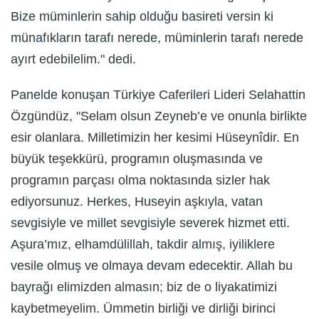
Bize müminlerin sahip olduğu basireti versin ki
münafıkların tarafı nerede, müminlerin tarafı nerede
ayırt edebilelim." dedi.
Panelde konuşan Türkiye Caferileri Lideri Selahattin
Özgündüz, "Selam olsun Zeyneb’e ve onunla birlikte
esir olanlara. Milletimizin her kesimi Hüseynîdir. En
büyük teşekkürü, programın oluşmasında ve
programın parçası olma noktasında sizler hak
ediyorsunuz. Herkes, Huseyin aşkıyla, vatan
sevgisiyle ve millet sevgisiyle severek hizmet etti.
Aşura’mız, elhamdülillah, takdir almış, iyiliklere
vesile olmuş ve olmaya devam edecektir. Allah bu
bayrağı elimizden almasın; biz de o liyakatimizi
kaybetmeyelim. Ümmetin birliği ve dirliği birinci