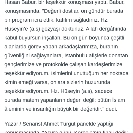
Hasan Babur, bir teşekkür konuşması yaptı. Babur,
konuşmasında, "Değerli dostlar, on gündür burada
bir program icra ettik; katılım sağladınız, Hz.
Hüseyin’e (a.s) gözyaşı döktünüz, Allah dergâhında
kabul buyursun inşallah. Bu on gün boyunca çeşitli
alanlarda görev yapan arkadaşlarımıza, buranın
güvenliğini sağlayanlara, İstanbul’u afişlerle donatan
gençlerimize ve protokolde çalışan kardeşlerimize
teşekkür ediyorum. İsimlerini unuttuğum her noktada
kimin emeği varsa, onlara sizlerin huzurunda
teşekkür ediyorum. Hz. Hüseyin (a.s), sadece
burada matem yapanların değeri değil; bütün İslam
âleminin ve insanlığın büyük bir değeridir." dedi.
Yazar / Senarist Ahmet Turgut panelde yaptığı
konuşmasında, "Aşura günü, Kerbela’nın finali değil;