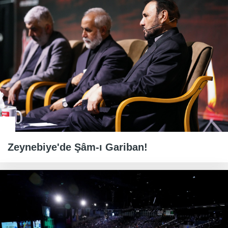
Zeynebiye'de Şâm-ı Gariban!