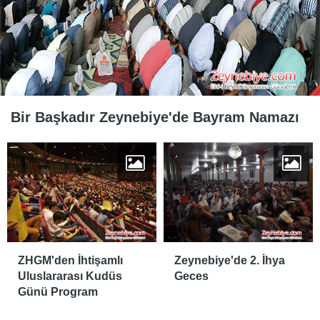
Bir Başkadır Zeynebiye'de Bayram Namazı
ZHGM'den İhtişamlı
Zeynebiye'de 2. İhya
Uluslararası Kudüs
Geces
Günü Program