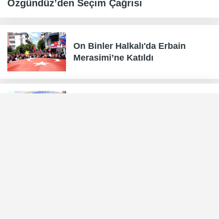
Özgündüz’den Seçim Çağrısı
On Binler Halkalı'da Erbain
Merasimi’ne Katıldı
Minab Heyeti Zeynebiye’de
© Copyright 2020 Zeynebiye - Ehlibeyt Dünyasının Gündemi |
Türkiye Caferileri