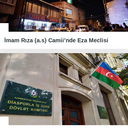
İmam Rıza (a.s) Camii’nde Eza Meclisi