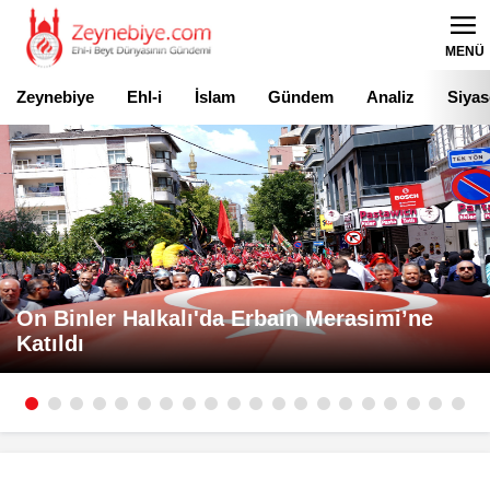
MENÜ
Zeynebiye
Ehl-i
İslam
Gündem
Analiz
Siyas
Beyt
On Binler Halkalı'da Erbain Merasimi’ne
Katıldı