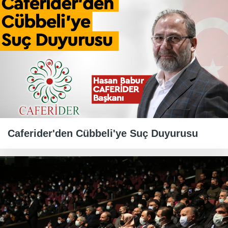
Caferider'den Cübbeli'ye Suç Duyurusu