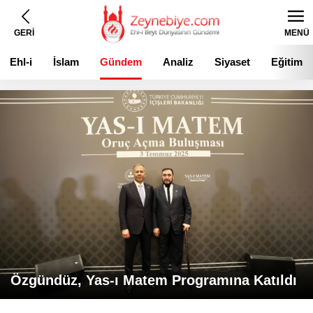
GERİ
MENÜ
Ehl-i
İslam
Gündem
Analiz
Siyaset
Eğitim
Beyt
Özgündüz, Yas-ı Matem Programına Katıldı