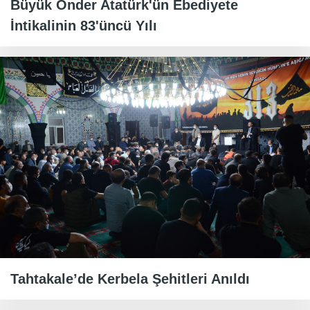
Büyük Önder Atatürk'ün Ebediyete
İntikalinin 83'üncü Yılı
Tahtakale’de Kerbela Şehitleri Anıldı