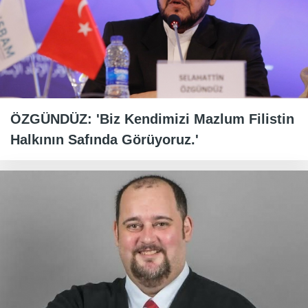
ÖZGÜNDÜZ: 'Biz Kendimizi Mazlum Filistin
Halkının Safında Görüyoruz.'