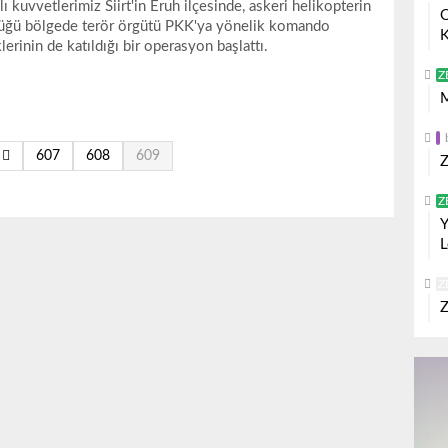
lı kuvvetlerimiz Siirt'in Eruh ilçesinde, askeri helikopterin
O
üğü bölgede terör örgütü PKK'ya yönelik komando
K
klerinin de katıldığı bir operasyon başlattı.
Z
M
607
608
609
Z
Z
Y
L
Z
Z