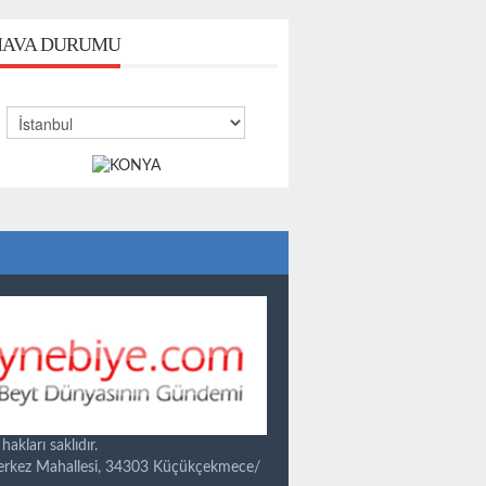
AVA DURUMU
kları saklıdır.
Merkez Mahallesi, 34303 Küçükçekmece/