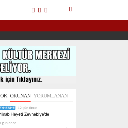
OK
OKUNAN
YORUMLANAN
EYNEBIYE
12 gün önce
inab Heyeti Zeynebiye’de
5 gün önce