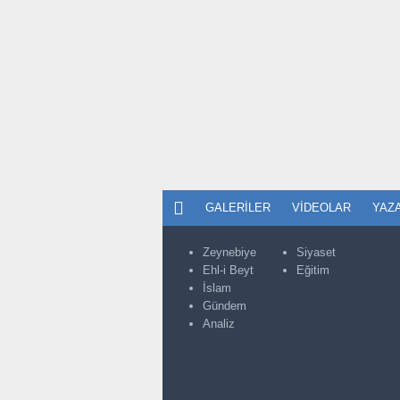
GALERILER
VIDEOLAR
YAZ
Zeynebiye
Siyaset
Ehl-i Beyt
Eğitim
İslam
Gündem
Analiz