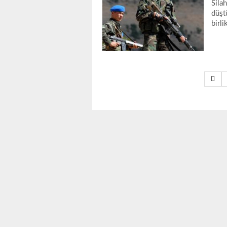
Silah
düşt
birli