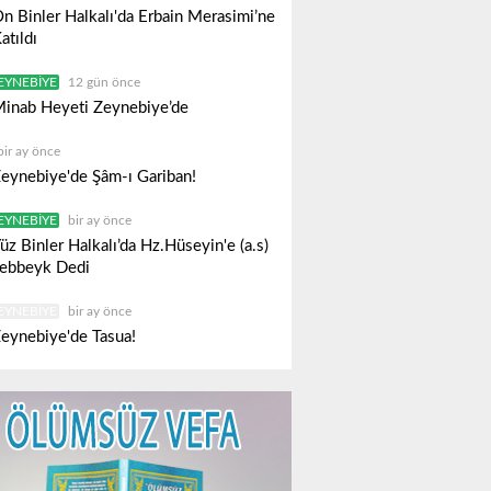
n Binler Halkalı'da Erbain Merasimi’ne
atıldı
EYNEBIYE
12 gün önce
inab Heyeti Zeynebiye’de
bir ay önce
eynebiye'de Şâm-ı Gariban!
EYNEBIYE
bir ay önce
üz Binler Halkalı’da Hz.Hüseyin'e (a.s)
ebbeyk Dedi
EYNEBIYE
bir ay önce
eynebiye'de Tasua!