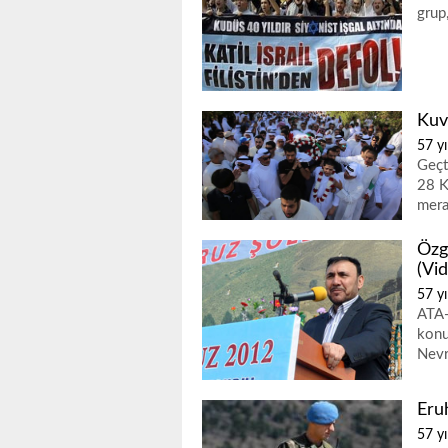
grup
Kuve
57 yı
Geçt
28 K
mera
Özg
(Vi
57 yı
ATA-
konu
Nevr
Eru
57 yı