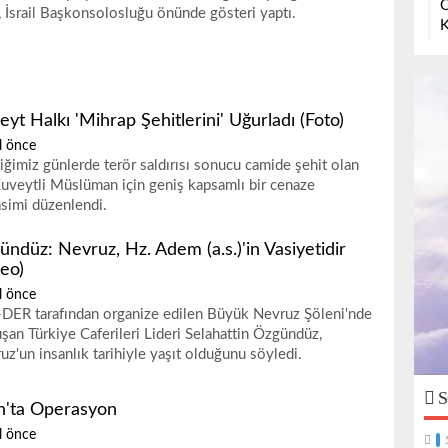
O
, İsrail Başkonsolosluğu önünde gösteri yaptı.
K
yt Halkı 'Mihrap Şehitlerini' Uğurladı (Foto)
l önce
iğimiz günlerde terör saldırısı sonucu camide şehit olan
uveytli Müslüman için geniş kapsamlı bir cenaze
simi düzenlendi.
ündüz: Nevruz, Hz. Adem (a.s.)'in Vasiyetidir
deo)
l önce
DER tarafından organize edilen Büyük Nevruz Şöleni'nde
şan Türkiye Caferileri Lideri Selahattin Özgündüz,
uz'un insanlık tarihiyle yaşıt olduğunu söyledi.
S
h'ta Operasyon
l önce