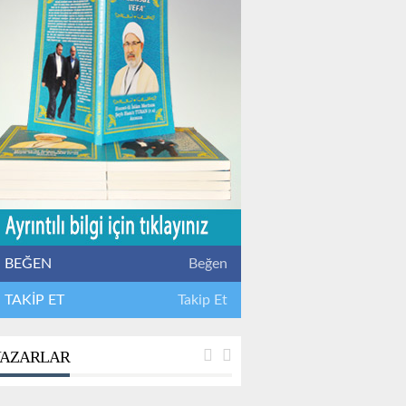
BEĞEN
Beğen
TAKİP ET
Takip Et
AZARLAR