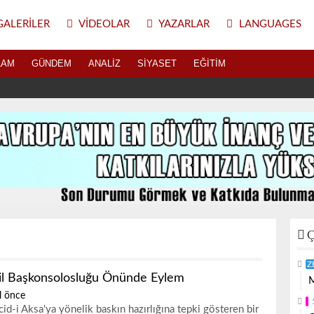
ALERILER
VIDEOLAR
YAZARLAR
LANGUAGES
LAM
GÜNDEM
ANALIZ
SIYASET
EĞITIM
Ç
Z
ail Başkonsolosluğu Önünde Eylem
M
l önce
id-i Aksa'ya yönelik baskın hazırlığına tepki gösteren bir