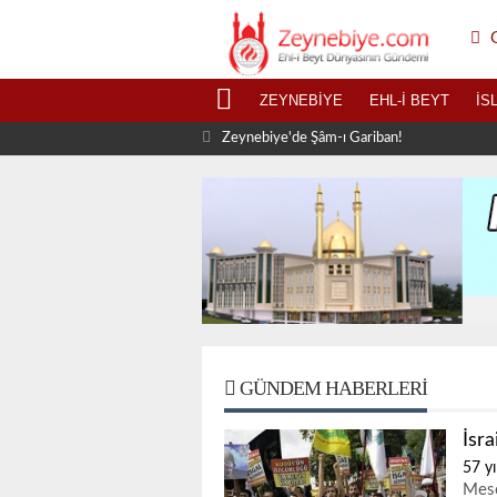
G
ZEYNEBIYE
EHL-I BEYT
İS
Zeynebiye'de Şâm-ı Gariban!
GÜNDEM HABERLERI
İsr
57 yı
Mesc