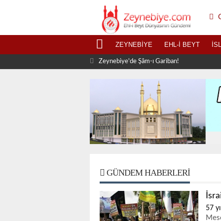
G
ZEYNEBIYE
EHL-I BEYT
İS
Zeynebiye'de Şâm-ı Gariban!
GÜNDEM HABERLERI
İsr
57 yı
Mesc