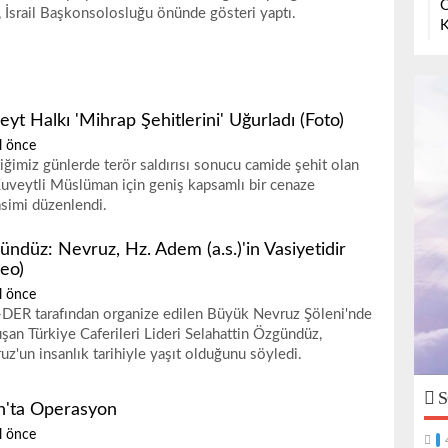
O
, İsrail Başkonsolosluğu önünde gösteri yaptı.
K
yt Halkı 'Mihrap Şehitlerini' Uğurladı (Foto)
l önce
iğimiz günlerde terör saldırısı sonucu camide şehit olan
uveytli Müslüman için geniş kapsamlı bir cenaze
simi düzenlendi.
ündüz: Nevruz, Hz. Adem (a.s.)'in Vasiyetidir
deo)
l önce
DER tarafından organize edilen Büyük Nevruz Şöleni'nde
şan Türkiye Caferileri Lideri Selahattin Özgündüz,
uz'un insanlık tarihiyle yaşıt olduğunu söyledi.
S
h'ta Operasyon
l önce