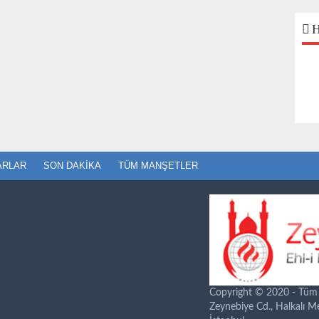
H
ARLAR
SON DAKIKA
TÜM MANŞETLER
Copyright © 2020 - Tüm ha
Zeynebiye Cd., Halkalı 