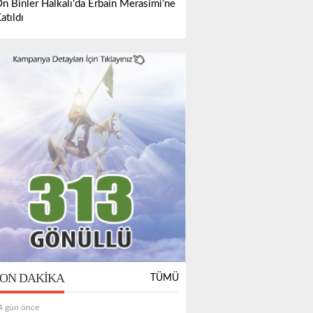
n Binler Halkalı'da Erbain Merasimi’ne
atıldı
ON DAKIKA
TÜMÜ
4 gün önce