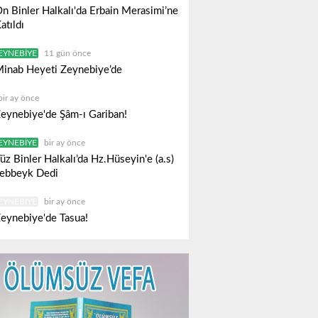
n Binler Halkalı'da Erbain Merasimi’ne
atıldı
EYNEBIYE
11 gün önce
inab Heyeti Zeynebiye’de
bir ay önce
eynebiye'de Şâm-ı Gariban!
EYNEBIYE
bir ay önce
üz Binler Halkalı’da Hz.Hüseyin'e (a.s)
ebbeyk Dedi
EYNEBIYE
bir ay önce
eynebiye'de Tasua!