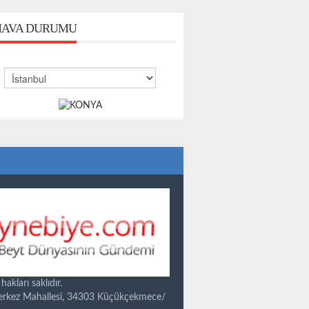
AVA DURUMU
kları saklıdır.
Merkez Mahallesi, 34303 Küçükçekmece/