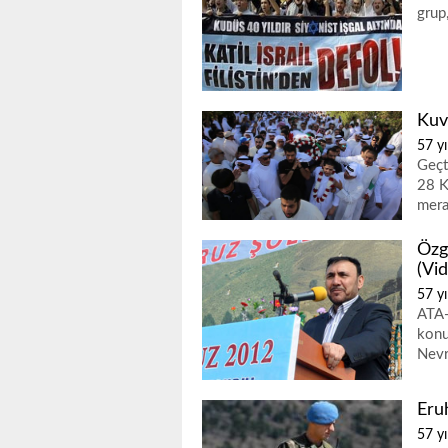
grup
Kuve
57 yı
Geçt
28 K
mera
Özg
(Vi
57 yı
ATA-
konu
Nevr
Eru
57 yı