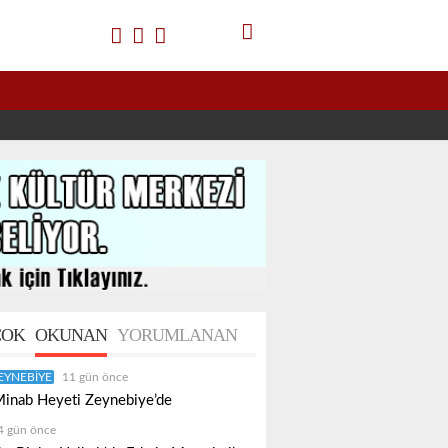
OK
OKUNAN
YORUMLANAN
EYNEBIYE
11 gün önce
inab Heyeti Zeynebiye’de
4 gün önce