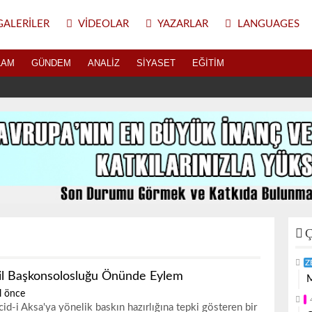
ALERILER
VIDEOLAR
YAZARLAR
LANGUAGES
LAM
GÜNDEM
ANALIZ
SIYASET
EĞITIM
Ç
Z
ail Başkonsolosluğu Önünde Eylem
M
l önce
id-i Aksa'ya yönelik baskın hazırlığına tepki gösteren bir