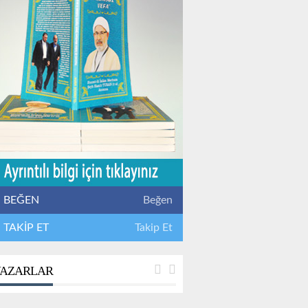
BEĞEN
Beğen
TAKİP ET
Takip Et
AZARLAR