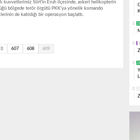
lı kuvvetlerimiz Siirt'in Eruh ilçesinde, askeri helikopterin
O
üğü bölgede terör örgütü PKK'ya yönelik komando
K
klerinin de katıldığı bir operasyon başlattı.
Z
M
607
608
609
Z
Z
Y
L
Z
Z