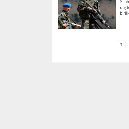
Silah
düşt
birli