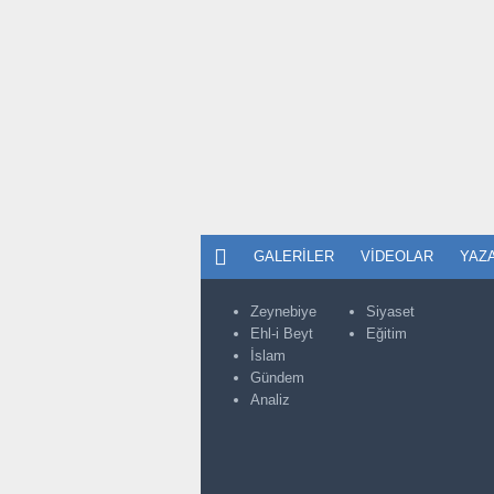
GALERILER
VIDEOLAR
YAZ
Zeynebiye
Siyaset
Ehl-i Beyt
Eğitim
İslam
Gündem
Analiz