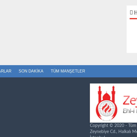
H
ARLAR
SON DAKIKA
TÜM MANŞETLER
Copyright © 2020 - Tüm ha
Zeynebiye Cd., Halkalı 