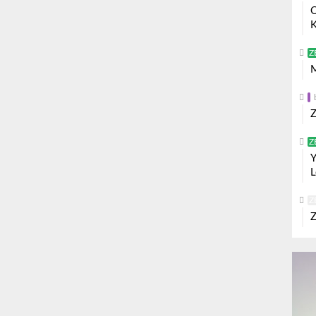
O
K
Z
M
Z
Z
Y
L
Z
Z