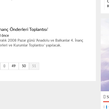
O
K
İnanç Önderleri Toplantısı'
l önce
ralık 2008 Pazar günü 'Anadolu ve Balkanlar 4. İnanç
rleri ve Kurumlar Toplantısı' yapılacak.
49
50
51
S