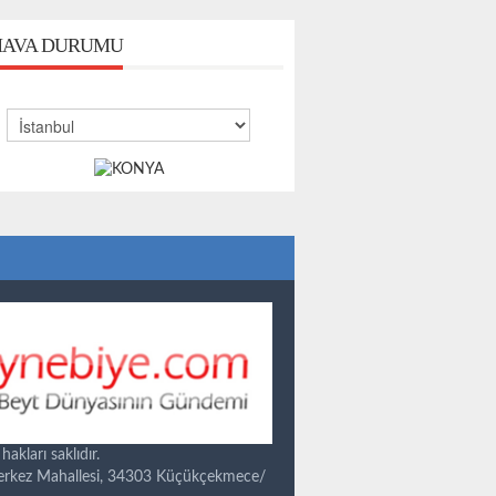
AVA DURUMU
kları saklıdır.
Merkez Mahallesi, 34303 Küçükçekmece/