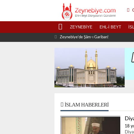
G
ZEYNEBIYE
EHL-I BEYT
İS
Zeynebiye'de Şâm-ı Gariban!
İSLAM HABERLERI
Diy
18 yı
Diya