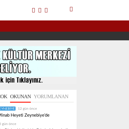
OK
OKUNAN
YORUMLANAN
EYNEBIYE
12 gün önce
inab Heyeti Zeynebiye’de
5 gün önce