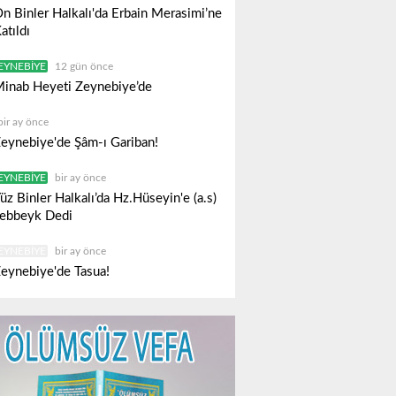
n Binler Halkalı'da Erbain Merasimi’ne
atıldı
EYNEBIYE
12 gün önce
inab Heyeti Zeynebiye’de
bir ay önce
eynebiye'de Şâm-ı Gariban!
EYNEBIYE
bir ay önce
üz Binler Halkalı’da Hz.Hüseyin'e (a.s)
ebbeyk Dedi
EYNEBIYE
bir ay önce
eynebiye'de Tasua!