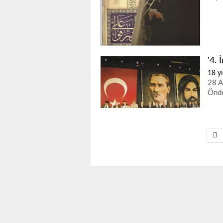
'4. 
18 yı
28 A
Önde