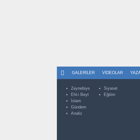
GALERILER
VIDEOLAR
YAZ
Zeynebiye
Siyaset
Ehl-i Beyt
Eğitim
İslam
Gündem
Analiz