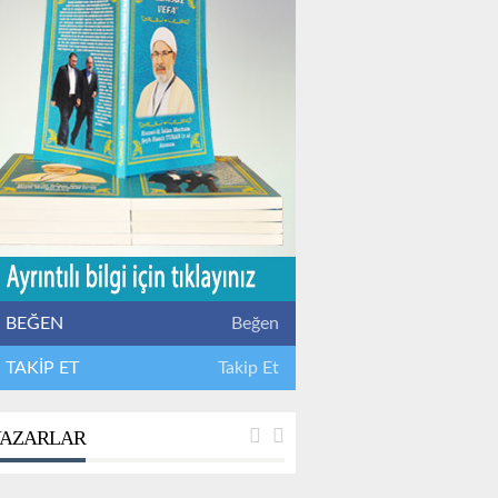
BEĞEN
Beğen
TAKİP ET
Takip Et
AZARLAR