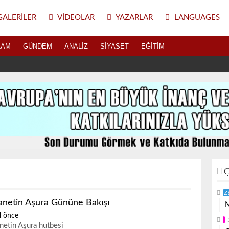
ALERILER
VIDEOLAR
YAZARLAR
LANGUAGES
LAM
GÜNDEM
ANALIZ
SIYASET
EĞITIM
Ç
Z
anetin Aşura Gününe Bakışı
M
l önce
netin Aşura hutbesi