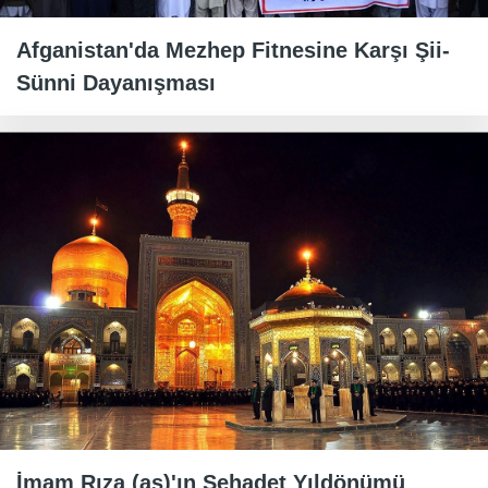
Afganistan'da Mezhep Fitnesine Karşı Şii-
Sünni Dayanışması
İmam Rıza (as)'ın Şehadet Yıldönümü