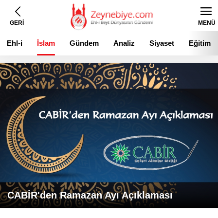
GERİ
MENÜ
Ehl-i
İslam
Gündem
Analiz
Siyaset
Eğitim
Beyt
CABİR'den Ramazan Ayı Açıklaması