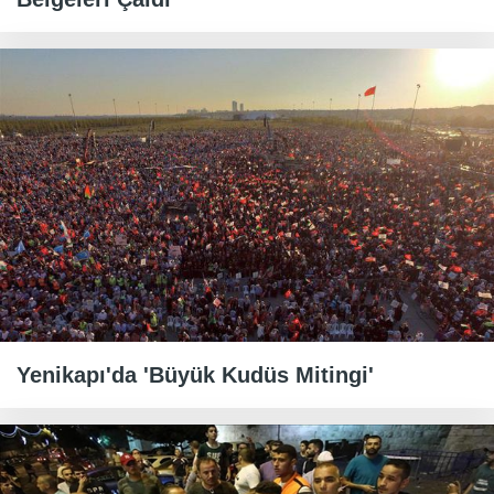
Yenikapı'da 'Büyük Kudüs Mitingi'