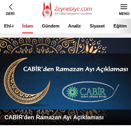
GERİ
MENÜ
Ehl-i
İslam
Gündem
Analiz
Siyaset
Eğitim
Beyt
CABİR'den Ramazan Ayı Açıklaması