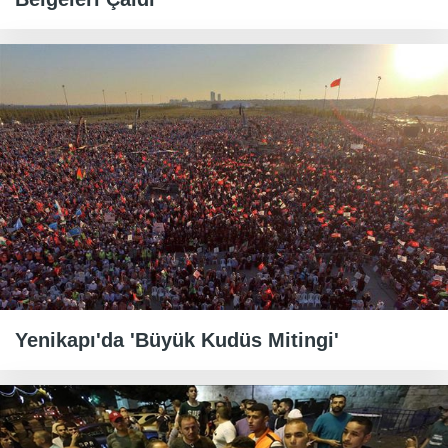
Yenikapı'da 'Büyük Kudüs Mitingi'