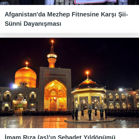
Afganistan'da Mezhep Fitnesine Karşı Şii-
Sünni Dayanışması
İmam Rıza (as)'ın Şehadet Yıldönümü