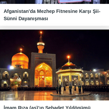
Afganistan'da Mezhep Fitnesine Karşı Şii-
Sünni Dayanışması
İmam Rıza (as)'ın Şehadet Yıldönümü