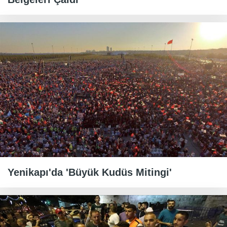
Yenikapı'da 'Büyük Kudüs Mitingi'