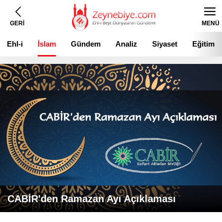
GERİ
MENÜ
Ehl-i
İslam
Gündem
Analiz
Siyaset
Eğitim
Beyt
CABİR'den Ramazan Ayı Açıklaması