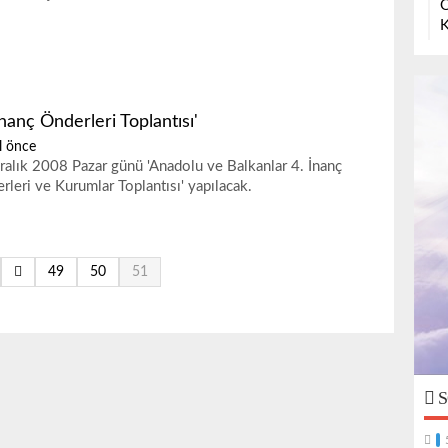
O
K
İnanç Önderleri Toplantısı'
l önce
ralık 2008 Pazar günü 'Anadolu ve Balkanlar 4. İnanç
rleri ve Kurumlar Toplantısı' yapılacak.
49
50
51
S