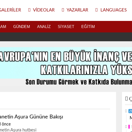
ALERILER
VIDEOLAR
YAZARLAR
LANGUAGES
LAM
GÜNDEM
ANALIZ
SIYASET
EĞITIM
Ç
Z
anetin Aşura Gününe Bakışı
M
l önce
netin Aşura hutbesi