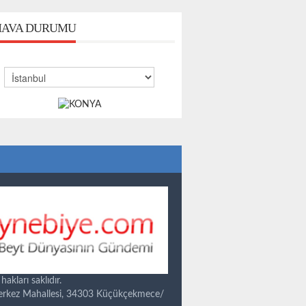
AVA DURUMU
kları saklıdır.
Merkez Mahallesi, 34303 Küçükçekmece/