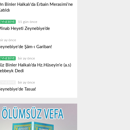
n Binler Halkalı'da Erbain Merasimi’ne
atıldı
EYNEBIYE
11 gün önce
inab Heyeti Zeynebiye’de
bir ay önce
eynebiye'de Şâm-ı Gariban!
EYNEBIYE
bir ay önce
üz Binler Halkalı’da Hz.Hüseyin'e (a.s)
ebbeyk Dedi
EYNEBIYE
bir ay önce
eynebiye'de Tasua!