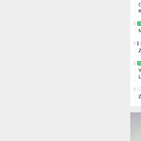
O
K
Z
M
Z
Z
Y
L
Z
Z