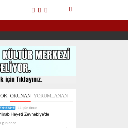
OK
OKUNAN
YORUMLANAN
EYNEBIYE
11 gün önce
inab Heyeti Zeynebiye’de
5 gün önce