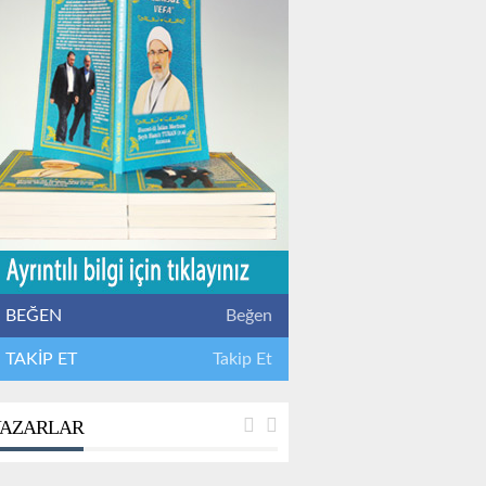
BEĞEN
Beğen
TAKİP ET
Takip Et
AZARLAR