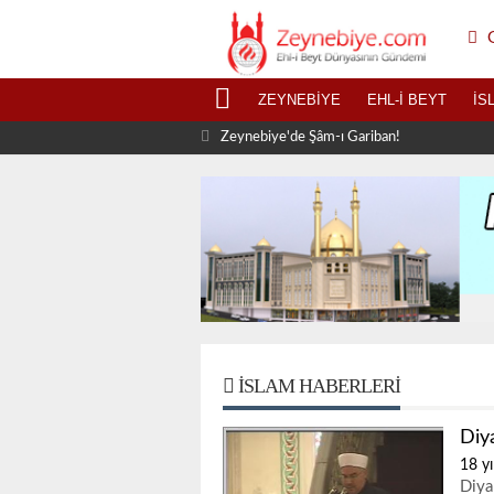
G
ZEYNEBIYE
EHL-I BEYT
İS
Zeynebiye'de Şâm-ı Gariban!
İSLAM HABERLERI
Diy
18 yı
Diya