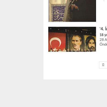
'4. 
18 yı
28 A
Önde