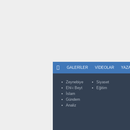
GALERILER
VIDEOLAR
YAZ
Zeynebiye
Siyaset
Ehl-i Beyt
Eğitim
İslam
Gündem
Analiz