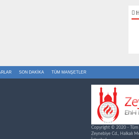
H
ARLAR
SON DAKIKA
TÜM MANŞETLER
Copyright © 2020 - Tüm ha
Zeynebiye Cd., Halkalı 