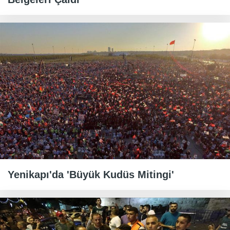
Yenikapı'da 'Büyük Kudüs Mitingi'