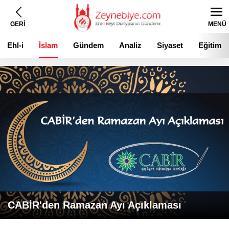
GERİ
MENÜ
Ehl-i
İslam
Gündem
Analiz
Siyaset
Eğitim
Beyt
CABİR'den Ramazan Ayı Açıklaması