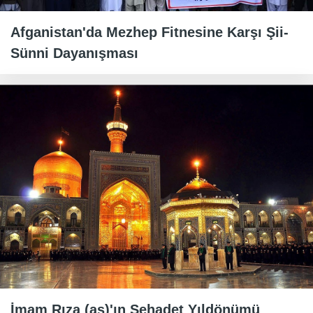
Afganistan'da Mezhep Fitnesine Karşı Şii-
Sünni Dayanışması
İmam Rıza (as)'ın Şehadet Yıldönümü