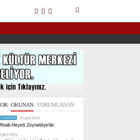
OK
OKUNAN
YORUMLANAN
EYNEBIYE
12 gün önce
inab Heyeti Zeynebiye’de
5 gün önce