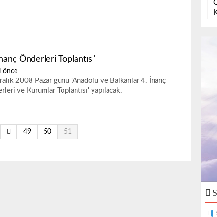
O
K
İnanç Önderleri Toplantısı'
l önce
ralık 2008 Pazar günü 'Anadolu ve Balkanlar 4. İnanç
rleri ve Kurumlar Toplantısı' yapılacak.
49
50
51
S