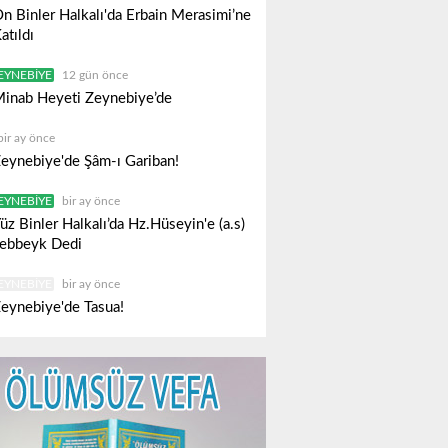
n Binler Halkalı'da Erbain Merasimi’ne
atıldı
EYNEBIYE
12 gün önce
inab Heyeti Zeynebiye’de
bir ay önce
eynebiye'de Şâm-ı Gariban!
EYNEBIYE
bir ay önce
üz Binler Halkalı’da Hz.Hüseyin'e (a.s)
ebbeyk Dedi
EYNEBIYE
bir ay önce
eynebiye'de Tasua!