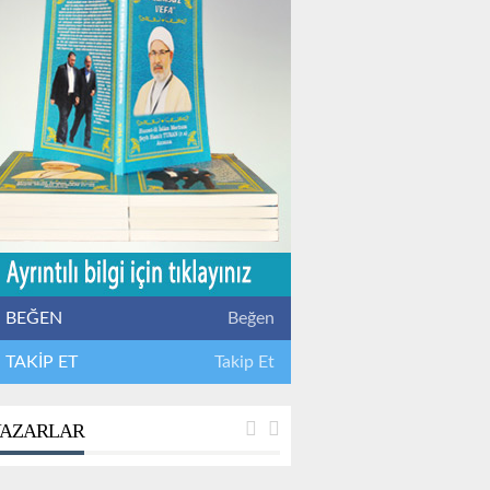
BEĞEN
Beğen
TAKİP ET
Takip Et
AZARLAR