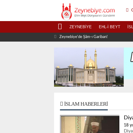
G
ZEYNEBIYE
EHL-I BEYT
İS
Zeynebiye'de Şâm-ı Gariban!
İSLAM HABERLERI
Diy
18 yı
Diya