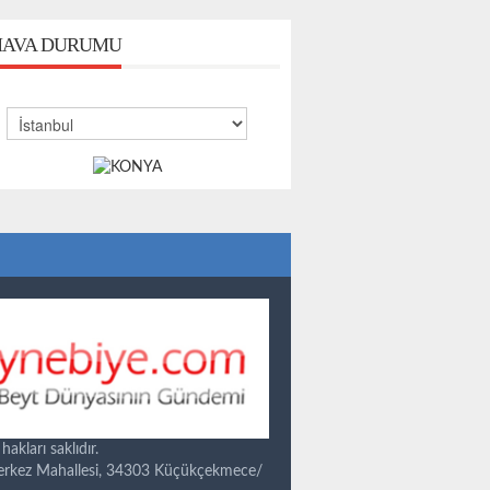
AVA DURUMU
kları saklıdır.
Merkez Mahallesi, 34303 Küçükçekmece/