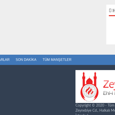
H
ARLAR
SON DAKIKA
TÜM MANŞETLER
Copyright © 2020 - Tüm ha
Zeynebiye Cd., Halkalı 