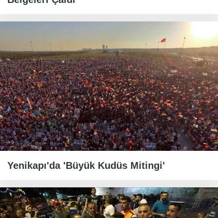
Yenikapı'da 'Büyük Kudüs Mitingi'