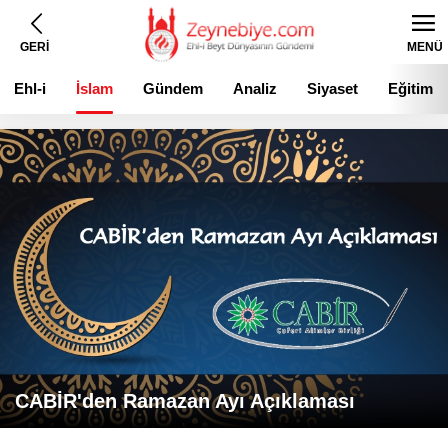
GERİ
MENÜ
Ehl-i
İslam
Gündem
Analiz
Siyaset
Eğitim
Beyt
CABİR'den Ramazan Ayı Açıklaması