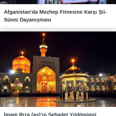
Afganistan'da Mezhep Fitnesine Karşı Şii-
Sünni Dayanışması
İmam Rıza (as)'ın Şehadet Yıldönümü