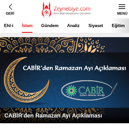
GERİ
MENÜ
Ehl-i
İslam
Gündem
Analiz
Siyaset
Eğitim
Beyt
CABİR'den Ramazan Ayı Açıklaması