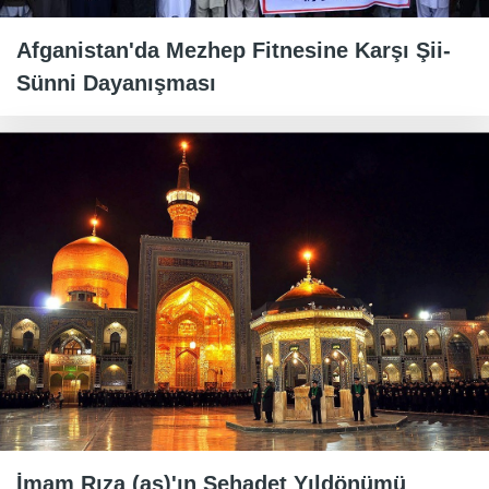
Afganistan'da Mezhep Fitnesine Karşı Şii-
Sünni Dayanışması
İmam Rıza (as)'ın Şehadet Yıldönümü