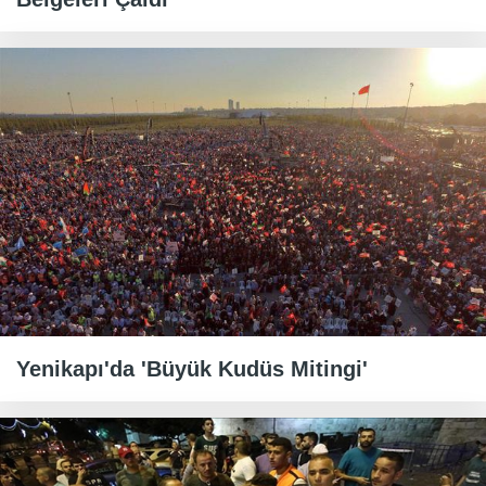
Yenikapı'da 'Büyük Kudüs Mitingi'