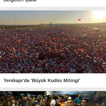
Yenikapı'da 'Büyük Kudüs Mitingi'