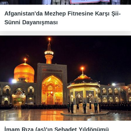
Afganistan'da Mezhep Fitnesine Karşı Şii-
Sünni Dayanışması
İmam Rıza (as)'ın Şehadet Yıldönümü