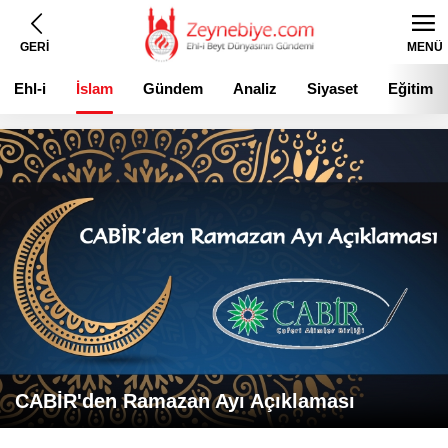
GERİ
MENÜ
Ehl-i
İslam
Gündem
Analiz
Siyaset
Eğitim
Beyt
CABİR'den Ramazan Ayı Açıklaması