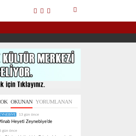
OK
OKUNAN
YORUMLANAN
EYNEBIYE
13 gün önce
inab Heyeti Zeynebiye’de
6 gün önce