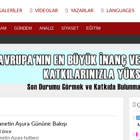
ALERILER
VIDEOLAR
YAZARLAR
LANGUAGES
LAM
GÜNDEM
ANALIZ
SIYASET
EĞITIM
Ç
Z
anetin Aşura Gününe Bakışı
M
l önce
netin Aşura hutbesi