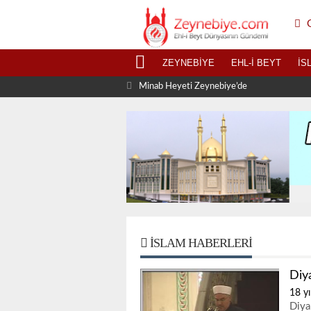
G
ZEYNEBIYE
EHL-I BEYT
İS
Minab Heyeti Zeynebiye’de
Zeynebiye'de Şâm-ı
Gariban!
İSLAM HABERLERI
Diy
18 yı
Diya