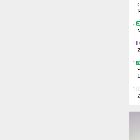
O
K
Z
M
Z
Z
Y
L
Z
Z