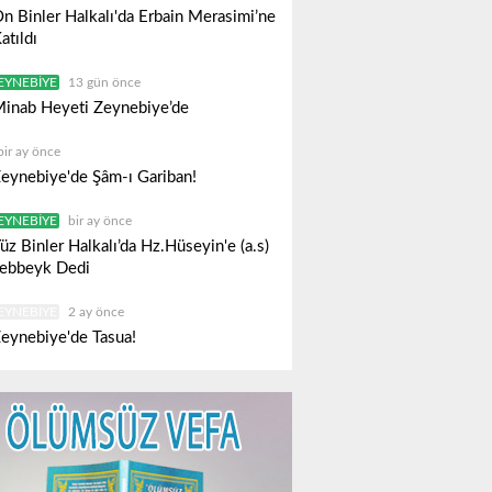
n Binler Halkalı'da Erbain Merasimi’ne
atıldı
EYNEBIYE
13 gün önce
inab Heyeti Zeynebiye’de
bir ay önce
eynebiye'de Şâm-ı Gariban!
EYNEBIYE
bir ay önce
üz Binler Halkalı’da Hz.Hüseyin'e (a.s)
ebbeyk Dedi
EYNEBIYE
2 ay önce
eynebiye'de Tasua!