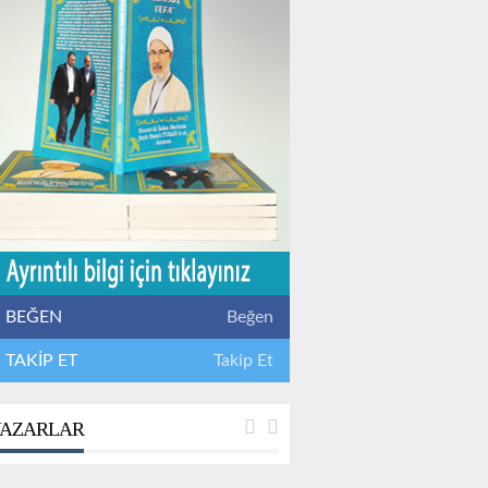
BEĞEN
Beğen
TAKİP ET
Takip Et
AZARLAR