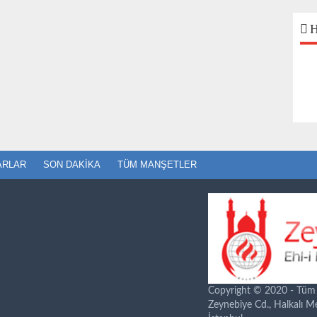
H
ARLAR
SON DAKIKA
TÜM MANŞETLER
Copyright © 2020 - Tüm ha
Zeynebiye Cd., Halkalı 