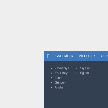
GALERILER
VIDEOLAR
YAZ
Zeynebiye
Siyaset
Ehl-i Beyt
Eğitim
İslam
Gündem
Analiz