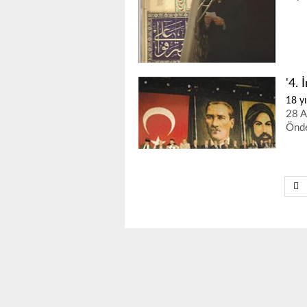
'4. 
18 yı
28 A
Önde