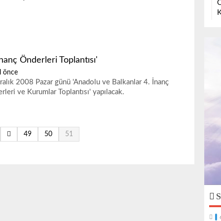
O
K
İnanç Önderleri Toplantısı'
l önce
ralık 2008 Pazar günü 'Anadolu ve Balkanlar 4. İnanç
rleri ve Kurumlar Toplantısı' yapılacak.
49
50
51
S