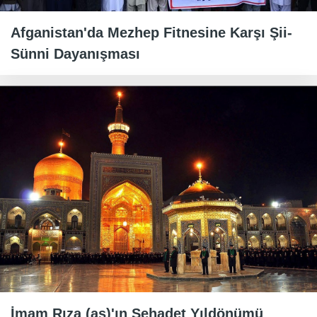
Afganistan'da Mezhep Fitnesine Karşı Şii-
Sünni Dayanışması
İmam Rıza (as)'ın Şehadet Yıldönümü