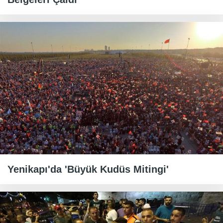
Yenikapı'da 'Büyük Kudüs Mitingi'