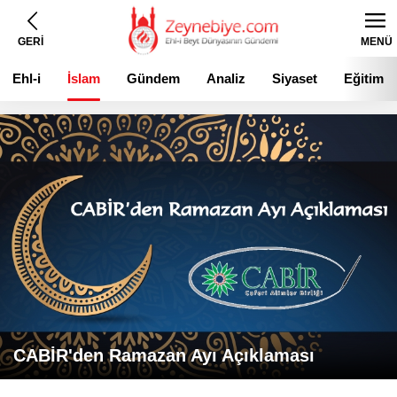
GERİ
MENÜ
Ehl-i
İslam
Gündem
Analiz
Siyaset
Eğitim
Beyt
CABİR'den Ramazan Ayı Açıklaması